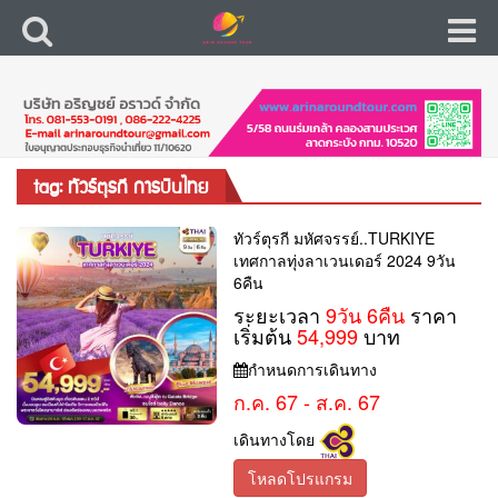
tag: ทัวร์ตุรกี การบินไทย
ทัวร์ตุรกี มหัศจรรย์..TURKIYE
เทศกาลทุ่งลาเวนเดอร์ 2024 9วัน
6คืน
ระยะเวลา
9วัน 6คืน
ราคา
เริ่มต้น
54,999
บาท
กำหนดการเดินทาง
ก.ค. 67 - ส.ค. 67
เดินทางโดย
โหลดโปรแกรม