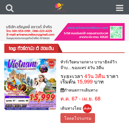
tag: ทัวร์ดานัง เว้ ฮอยอัน
ทัวร์เวียดนามกลาง บานาฮิลล์วิว
จ๊าบ…ของแทร่ 4วัน 3คืน
ระยะเวลา
4วัน 3คืน
ราคา
เริ่มต้น
15,999
บาท
กำหนดการเดินทาง
ต.ค. 67 - เม.ย. 68
เดินทางโดย
โหลดโปรแกรม