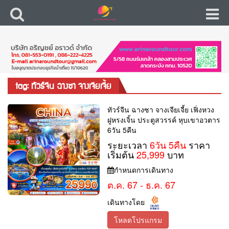
tag: ทัวร์จีน ฉางซา จางเจียเจี้ย
ทัวร์จีน ฉางซา จางเจียเจี้ย เฟิ่งหวง
ฝูหรงเจิ้น ประตูสวรรค์ หุบเขาอวตาร
6วัน 5คืน
ระยะเวลา
6วัน 5คืน
ราคา
เริ่มต้น
25,999
บาท
กำหนดการเดินทาง
ต.ค. 67 - ธ.ค. 67
เดินทางโดย
โหลดโปรแกรม