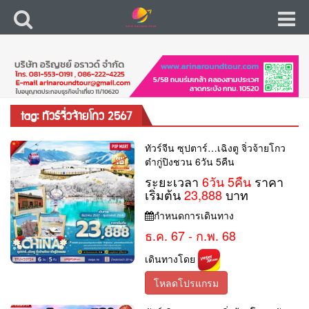
tag: ทัวร์จิ่วจ้ายโกว 2567
ทัวร์จีน ซุปตาร์…เฉิงตู จิ่วจ้ายโกว
ต๋ากู่ปิงชวน 6วัน 5คืน
ระยะเวลา
6วัน 5คืน
ราคา
เริ่มต้น
23,888
บาท
กำหนดการเดินทาง
ธ.ค. 67 - ก.พ. 68
เดินทางโดย
โหลดโปรแกรม