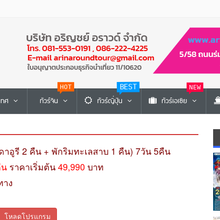
HOT
BEST
NEW
ะเทศ
ทัวร์จีน
ทัวร์ญี่ปุ่น
ทัวร์เอเซีย
กูดาอูรี 2 คืน + พักริมทะเลสาบ 1 คืน) 7วัน 5คืน
คืน
ราคาเริ่มต้น
49,990
บาท
ทาง
โหลดโปรแกรม