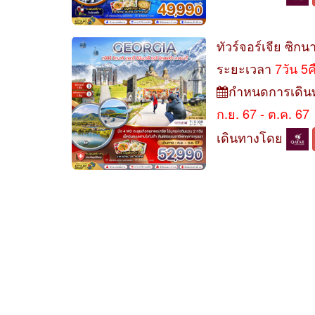
ทัวร์จอร์เจีย ซิกนา
ระยะเวลา
7วัน 5
กำหนดการเดิน
ก.ย. 67 - ต.ค. 67
เดินทางโดย