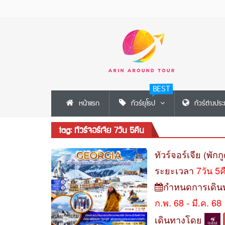
BEST
หน้าแรก
ทัวร์ยุโรป
ทัวร์ต่างปร
tag: ทัวร์จอร์เจีย 7วัน 5คืน
ทัวร์จอร์เจีย (พัก
ระยะเวลา
7วัน 5
กำหนดการเดิน
ก.พ. 68 - มี.ค. 68
เดินทางโดย