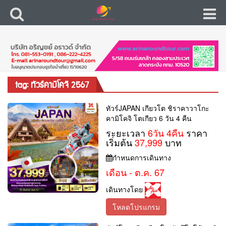
tag: ทัวร์คามิโคจิ 2567
ทัวร์JAPAN เกียวโต ชิราคาวาโกะ
คามิโคจิ โตเกียว 6 วัน 4 คืน
ระยะเวลา
6วัน 4คืน
ราคา
เริ่มต้น
37,999
บาท
กำหนดการเดินทาง
เดือน - ต.ค. 67
เดินทางโดย
โหลดโปรแกรม