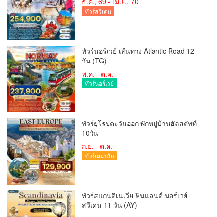
ธ.ค., 69 - เม.ย., 70
ทัวร์สวีเดน
ทัวร์นอร์เวย์ เส้นทาง Atlantic Road 12
วัน (TG)
พ.ค. - ต.ค.
ทัวร์นอร์เวย์
ทัวร์ยุโรปตะวันออก พักหมู่บ้านฮัลสตัทท์
10วัน
ก.ย. - ต.ค.
ทัวร์เยอรมัน
ทัวร์สแกนดิเนเวีย ฟินแลนด์ นอร์เวย์
สวีเดน 11 วัน (AY)