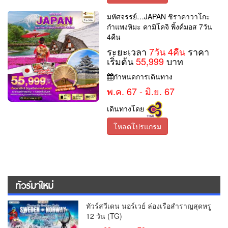
มหัศจรรย์…JAPAN ชิราคาวาโกะ
กำแพงหิมะ คามิโคจิ พิ้งค์มอส 7วัน
4คืน
ระยะเวลา
7วัน 4คืน
ราคา
เริ่มต้น
55,999
บาท
กำหนดการเดินทาง
พ.ค. 67 - มิ.ย. 67
เดินทางโดย
โหลดโปรแกรม
ทัวร์มาใหม่
ทัวร์สวีเดน นอร์เวย์ ล่องเรือสำราญสุดหรู
12 วัน (TG)