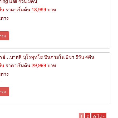
hing Bali 4วัน 3คืน
คืน
ราคาเริ่มต้น
18,999
บาท
นทาง
กรม
รรย์…บาหลี บุโรพุทโธ บินภายใน 2ขา 5วัน 4คืน
คืน
ราคาเริ่มต้น
29,999
บาท
นทาง
7
กรม
1
2
ถัดไป »