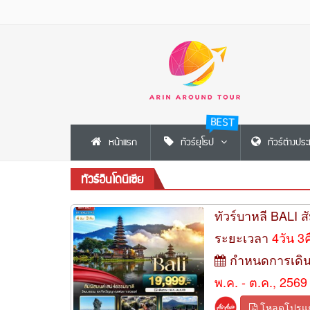
BEST
หน้าแรก
ทัวร์ยุโรป
ทัวร์ต่างปร
ทัวร์อินโดนีเซีย
ทัวร์บาหลี BALI ส
ระยะเวลา
4วัน 3
กำหนดการเดิ
พ.ค. - ต.ค., 2569
โหลดโปรแ