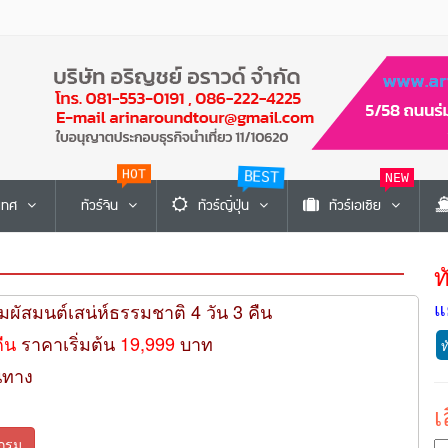
HOT
BEST
NEW
ะเทศ
ทัวร์จีน
ทัวร์ญี่ปุ่น
ทัวร์เอเซีย
ท
แ
ัมผัสมนต์เสน่ห์ธรรมชาติ 4 วัน 3 คืน
คืน
ราคาเริ่มต้น
19,999
บาท
ท
นทาง
เ
กรม