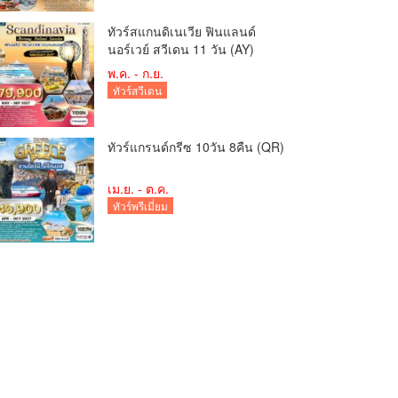
ทัวร์สแกนดิเนเวีย ฟินแลนด์
นอร์เวย์ สวีเดน 11 วัน (AY)
พ.ค. - ก.ย.
ทัวร์สวีเดน
ทัวร์แกรนด์กรีซ 10วัน 8คืน (QR)
เม.ย. - ต.ค.
ทัวร์พรีเมี่ยม