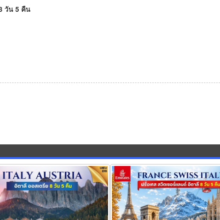
 วัน 5 คืน
ลี ออสเตรีย 8วัน 5คืน
ทัวร์ยุโรป France Swiss Italy 8 Day