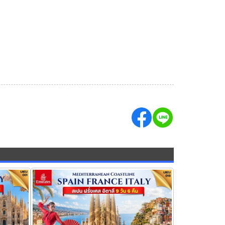
s
ทัวร์สเปน ฝรั่งเศส อิตาลี 9 วัน 6 คืน