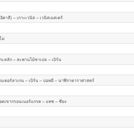
อิตาลี) – เกาะเวนิส – เวนิสเมสเตร้
โม่
นแกะสลัก – สะพานไม้ชาเปล – เบิร์น
อินเตอร์ลาเกน – เบิร์น – บ่อหมี – นาฬิกาดาราศาสตร์
ู่ยอดเขากรอนเนอร์แกรต – แทซ – ซียง