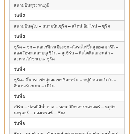
สนามบินสุวรรณภูมิ
วันที่ 2
สนามบินดูไบ – สนามบินซูริค – สไตน์ อัม ไรน์ – ซูริค
วันที่ 3
ซูริค – ซุก – หอนาฬิกาเมืองซุก -นั่งรถไฟขึ้นสู่ยอดเขาริกิ –
ล่องเรือทะเลสาบลูเซิร์น – ลูเซิร์น – สิงโตหินแกะสลัก –
สะพานไม้ชาเปล- ซูริค
วันที่ 4
ซูริค– ขึ้นกระเช้าสู่ยอดเขาชิลธอร์น – หมู่บ้านเมอร์เร่น –
อินเตอร์ลาเคน – เบิร์น
วันที่ 5
เบิร์น – บ่อหมีสีน้ำตาล – หอนาฬิกาดาราศาสตร์ – หมู่บ้า
นกรูแยร์ – มองเทรอซ์ – ซียง
วันที่ 6
ซียง – เซอร์แมท– นั่งกระเช้าชมแมทเทอร์ฮอร์น- แช่น้ำแร่