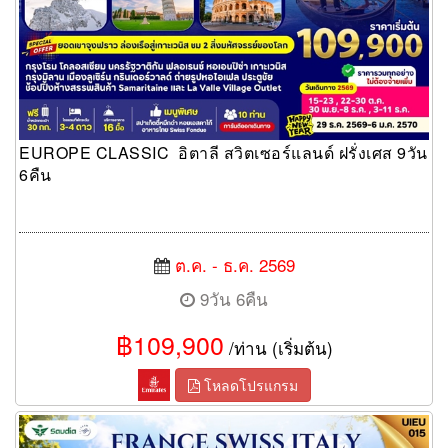
EUROPE CLASSIC อิตาลี สวิตเซอร์แลนด์ ฝรั่งเศส 9วัน
6คืน
ต.ค. - ธ.ค. 2569
9วัน 6คืน
฿109,900
/ท่าน (เริ่มต้น)
โหลดโปรแกรม
FRANCE SWITZERLAND ITALY 8วัน 5คืน