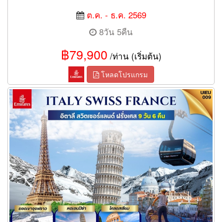
ต.ค. - ธ.ค. 2569
8วัน 5คืน
฿79,900
/ท่าน (เริ่มต้น)
โหลดโปรแกรม
EUROPE CLASSIC อิตาลี สวิตเซอร์แลนด์ ฝรั่งเศส 9วัน 6คืน