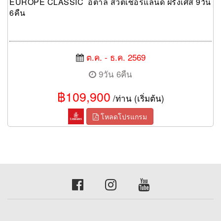
EUROPE CLASSIC อิตาลี สวิตเซอร์แลนด์ ฝรั่งเศส 9วัน
6คืน
ต.ค. - ธ.ค. 2569
9วัน 6คืน
฿109,900
/ท่าน (เริ่มต้น)
โหลดโปรแกรม