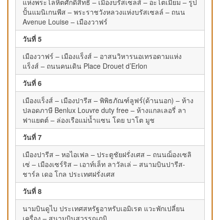
แห่งพระโลหิตศักดิ์สิทธิ์ – เมืองบรัสเซลส์ – อะโตเมียม – รูป
ปั้นแมนิเกนพีส – พระราชวังหลวงแห่งบรัสเซลล์ – ถนน
Avenue Louise – เมืองวาฟร์
วันที่ 5
เมืองวาฟร์ – เมืองแร็งส์ – อาสนวิหารนอเทรอดามแห่ง
แร็งส์ – ถนนคนเดิน Place Drouet d’Erlon
วันที่ 6
เมืองแร็งส์ – เมืองปารีส – พิพิธภัณฑ์ลูฟร์(ด้านนอก) – ห้าง
ปลอดภาษี Benlux Louvre duty free – ห้างแกลเลอรี่ ลา
ฟาแยตต์ – ล่องเรือแม่น้ำแซน โดย บาโต มูช
วันที่ 7
เมืองปารีส – หอไอเฟล – ประตูชัยฝรั่งเศส – ถนนฌ็องเซลิ
เซ่ – เมืองเซร์ริส – เอาท์เล็ท ลาวัลเล่ – สนามบินปารีส-
ชาร์ล เดอ โกล ประเทศฝรั่งเศส
วันที่ 8
นามบินดูไบ ประเทศสหรัฐอาหรับเอมิเรต แวะพักเปลี่ยน
เครื่อง – สนามบินสุวรรณภูมิ