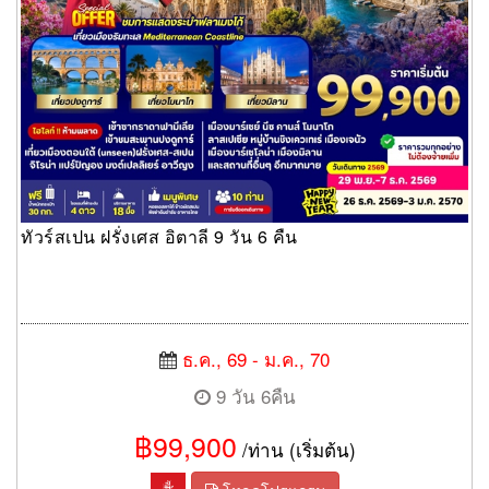
ทัวร์สเปน ฝรั่งเศส อิตาลี 9 วัน 6 คืน
ธ.ค., 69 - ม.ค., 70
9 วัน 6คืน
฿99,900
/ท่าน (เริ่มต้น)