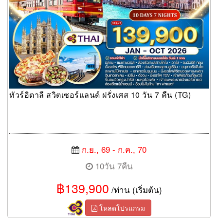
ทัวร์อิตาลี สวิตเซอร์แลนด์ ฝรั่งเศส 10 วัน 7 คืน (TG)
ก.ย., 69 - ก.ค., 70
10วัน 7คืน
฿139,900
/ท่าน (เริ่มต้น)
โหลดโปรแกรม