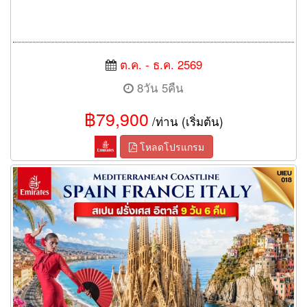
ต.ค. - ธ.ค. 2569
8วัน 5คืน
฿79,900
/ท่าน (เริ่มต้น)
โหลดโปรแกรม
ทัวร์สเปน ฝรั่งเศส อิตาลี 9 วัน 6 คืน