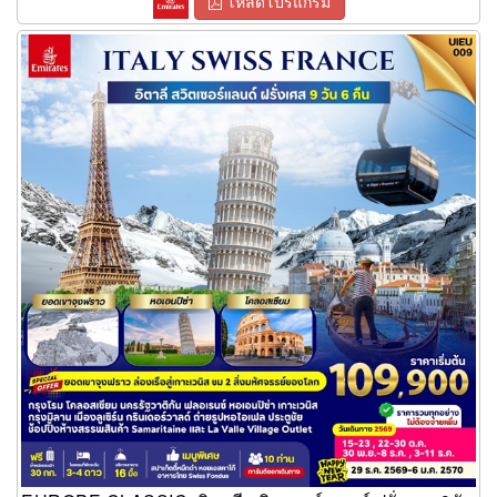
โหลดโปรแกรม
EUROPE CLASSIC อิตาลี สวิตเซอร์แลนด์ ฝรั่งเศส 9วัน 6คืน