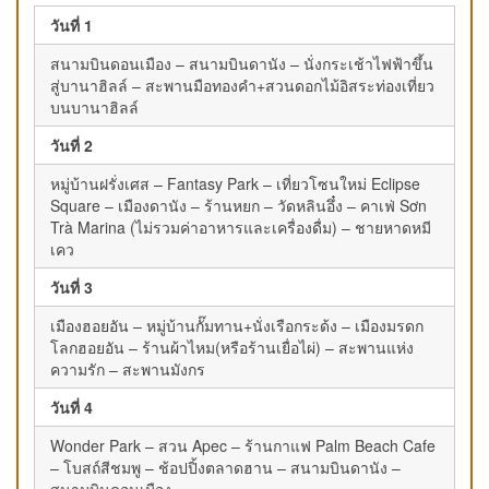
วันที่ 1
สนามบินดอนเมือง – สนามบินดานัง – นั่งกระเช้าไฟฟ้าขึ้น
สู่บานาฮิลล์ – สะพานมือทองคำ+สวนดอกไม้อิสระท่องเที่ยว
บนบานาฮิลล์
วันที่ 2
หมู่บ้านฝรั่งเศส – Fantasy Park – เที่ยวโซนใหม่ Eclipse
Square – เมืองดานัง – ร้านหยก – วัดหลินอึ๋ง – คาเฟ่ Sơn
Trà Marina (ไม่รวมค่าอาหารและเครื่องดื่ม) – ชายหาดหมี
เคว
วันที่ 3
เมืองฮอยอัน – หมู่บ้านกั๊มทาน+นั่งเรือกระด้ง – เมืองมรดก
โลกฮอยอัน – ร้านผ้าไหม(หรือร้านเยื่อไผ่) – สะพานแห่ง
ความรัก – สะพานมังกร
วันที่ 4
Wonder Park – สวน Apec – ร้านกาแฟ Palm Beach Cafe
– โบสถ์สีชมพู – ช้อปปิ้งตลาดฮาน – สนามบินดานัง –
สนามบินดอนเมือง