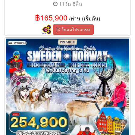
11วัน 8คืน
฿165,900
/ท่าน (เริ่มต้น)
โหลดโปรแกรม
ทัวร์สวีเดน นอร์เวย์ ล่องเรือสำราญสุดหรู 12 วัน (TG)