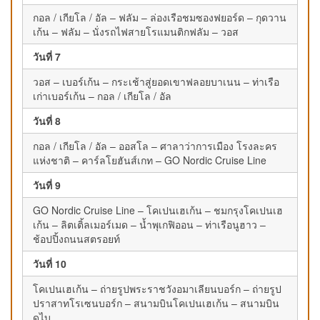
กอล / เกียโล / อัล – ฟลัม – ล่องเรือชมซองฟยอร์ด – กุดวาน
เก้น – ฟลัม – นั่งรถไฟสายโรแมนติกฟลัม – วอส
วันที่ 7
วอส – เบอร์เก้น – กระเช้าสู่ยอดเขาฟลอยบาเนน – ท่าเรือ
เก่าเบอร์เก้น – กอล / เกียโล / อัล
วันที่ 8
กอล / เกียโล / อัล – ออสโล – ศาลาว่าการเมือง โรงละคร
แห่งชาติ – คาร์ลโยฮันส์เกท – GO Nordic Cruise Line
วันที่ 9
GO Nordic Cruise Line – โคเปนเฮเก้น – ชมกรุงโคเปนเฮ
เก้น – ลิตเติ้ลเมอร์เมด – น้ำพุเกฟิออน – ท่าเรือนูฮาว –
ช้อปปิ้งถนนสตรอยท์
วันที่ 10
โคเปนเฮเก้น – ถ่ายรูปพระราชวังอมาเลียนบอร์ก – ถ่ายรูป
ปราสาทโรเซนบอร์ก – สนามบินโคเปนเฮเก้น – สนามบิน
ดูไบ