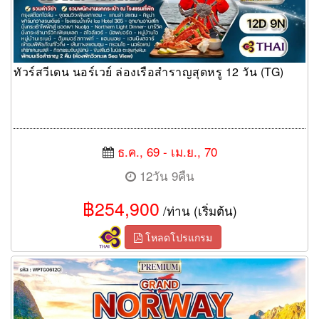
ทัวร์สวีเดน นอร์เวย์ ล่องเรือสำราญสุดหรู 12 วัน (TG)
ธ.ค., 69 - เม.ย., 70
12วัน 9คืน
฿254,900
/ท่าน (เริ่มต้น)
โหลดโปรแกรม
ทัวร์นอร์เวย์ เส้นทาง Atlantic Road 12 วัน (TG)