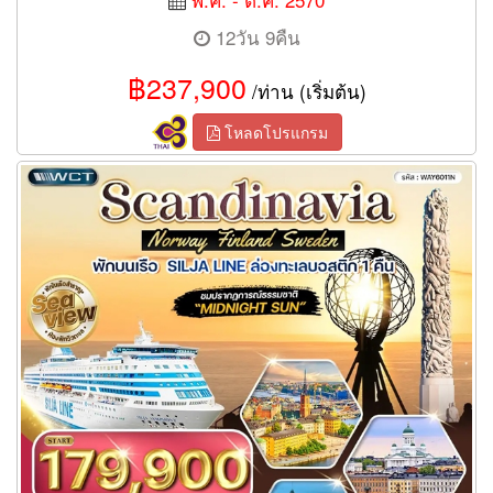
12วัน 9คืน
฿237,900
/ท่าน (เริ่มต้น)
โหลดโปรแกรม
ทัวร์สแกนดิเนเวีย ฟินแลนด์ นอร์เวย์ สวีเดน 11 วัน (AY)