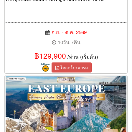
ก.ย. - ต.ค. 2569
10วัน 7คืน
฿129,900
/ท่าน (เริ่มต้น)
โหลดโปรแกรม
ทัวร์ยุโรปตะวันออก 11 วัน 8 คืน พักหมู่บ้านฮัลล์สตัทท์ (TG)