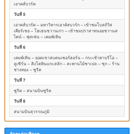
เอาคส์บวร์ค
วันที่ 5
เอาคส์บวร์ค – มหาวิหารเอาค์สบวร์ก – เข้าชมโบสถ์วิส
เคียร์เชอ – โฮเฮนชวานเกา – เข้าชมปราสาทนอยชวานส
ไตน์ – ฟุสเซ่น – เคมพ์เทิน
วันที่ 6
เคมพ์เทิน – ยอดเขาสแตนเซอร์ฮอร์น – กระเช้าคาบริโอ –
ลูเซิร์น – สิงโตหินแกะสลัก – สะพานไม้ชาเปล – ซุก – ร้าน
ช่างทอง – ซูริค
วันที่ 7
ซูริค – สนามบินซูริค
วันที่ 8
สนามบินสุวรรณภูมิ
อัตราค่าบริการ