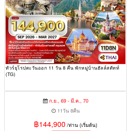
ทัวร์ยุโรปตะวันออก 11 วัน 8 คืน พักหมู่บ้านฮัลล์สตัทท์
(TG)
ก.ย., 69 - มี.ค., 70
11วัน 8คืน
฿144,900
/ท่าน (เริ่มต้น)