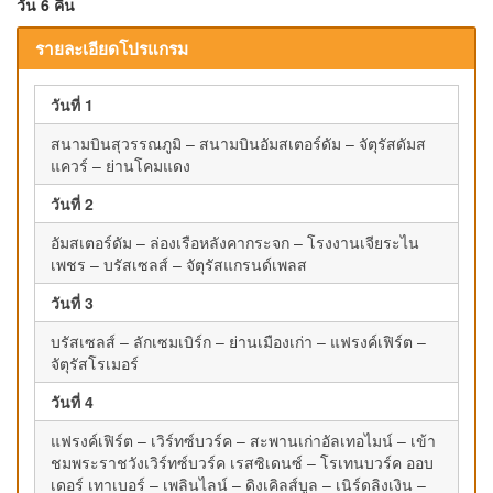
วัน 6 คืน
รายละเอียดโปรแกรม
วันที่ 1
สนามบินสุวรรณภูมิ – สนามบินอัมสเตอร์ดัม – จัตุรัสดัมส
แควร์ – ย่านโคมแดง
วันที่ 2
อัมสเตอร์ดัม – ล่องเรือหลังคากระจก – โรงงานเจียระไน
เพชร – บรัสเซลส์ – จัตุรัสแกรนด์เพลส
วันที่ 3
บรัสเซลส์ – ลักเซมเบิร์ก – ย่านเมืองเก่า – แฟรงค์เฟิร์ต –
จัตุรัสโรเมอร์
วันที่ 4
แฟรงค์เฟิร์ต – เวิร์ทซ์บวร์ค – สะพานเก่าอัลเทอไมน์ – เข้า
ชมพระราชวังเวิร์ทซ์บวร์ค เรสซิเดนซ์ – โรเทนบวร์ค ออบ
เดอร์ เทาเบอร์ – เพลินไลน์ – ดิงเคิลส์บูล – เนิร์ดลิงเงิน –