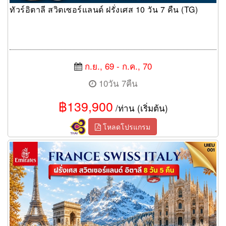
ทัวร์อิตาลี สวิตเซอร์แลนด์ ฝรั่งเศส 10 วัน 7 คืน (TG)
ก.ย., 69 - ก.ค., 70
10วัน 7คืน
฿139,900
/ท่าน (เริ่มต้น)
โหลดโปรแกรม
ทัวร์ยุโรป France Swiss Italy 8 Days