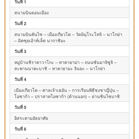
วันที่ 1
สนามบินดอนเมือง
วันที่ 2
สนามบินคันไซ – เมืองเกียวโต – วัดมิมุโระโทจิ – นาโกย่า
– มิตซุยเอ้าท์เล็ต นากาชิมะ
วันที่ 3
หมู่บ้านชิราคาวาโกะ – ทาคายาม่า – ถนนซันมาจิซูจิ –
สะพานนาคะบาชิ – ทาคายามะ จินยะ – นาโกย่า
วันที่ 4
เมืองเกียวโต – ศาลเจ้าเฮอัน – การเรียนพิธีชงชาญี่ปุ่น –
โอซาก้า – ปราสาทโอซาก้า (ด้านนอก) – ย่านชินไซบาชิ
วันที่ 5
อิสระตามอัธยาศัย
วันที่ 6