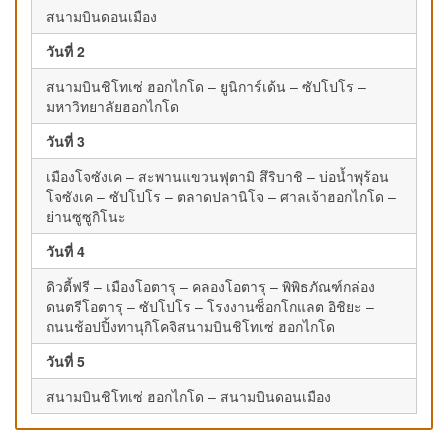
สนามบินดอนเมือง
วันที่ 2
สนามบินชิโทเซ่ ฮอกไกโด – ยูนิการ์เด้น – ซัปโปโร –
มหาวิทยาลัยฮอกไกโด
วันที่ 3
เมืองโจซังเค – สะพานแขวนฟุตามิ สึริบาชิ – บ่อน้ำพุร้อน
โจซังเค – ซัปโปโร – ตลาดปลานิโจ – ศาลเจ้าฮอกไกโด –
ย่านซูซูกิโนะ
วันที่ 4
ดิวตี้ฟรี – เมืองโอตารุ – คลองโอตารุ – พิพิธภัณฑ์กล่อง
ดนตรีโอตารุ – ซัปโปโร – โรงงานซ็อกโกแลต อิชิยะ –
ถนนช้อปปิ้งทานุกิโคจิสนามบินชิโทเซ่ ฮอกไกโด
วันที่ 5
สนามบินชิโทเซ่ ฮอกไกโด – สนามบินดอนเมือง