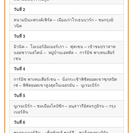
วันที่ 2
สนามบินแฟรงค์เฟิร์ต – เมืองเก่าโรเธนบวร์ก – ชมกรุงมิ
วนิค
วันที่ 3
มิวนิค – โอเบอร์อัมเมอร์เกา – ฟุสเซน – เข้าชมปราสาท
นอยชวานสไตน์ – หมู่บ้านเอททัล – การ์มิช พาเทนเคียร์
เชน
วันที่ 4
การ์มิช พาเทนเคียร์เชน – นั่งกระเช้าพิชิตยอดเขาซุกสปิต
เซ่ – พิชิตยอดเขาสูงสุดในเยอรมัน – นูเรมเบิร์ก
วันที่ 5
นูเรมเบิร์ก – ชมเมืองไลป์ซิก – อนุสาวรีย์สมรภูมิรบ – กรุง
เบอร์ลิน
วันที่ 6
ชมกรุงเบอร์ลิน – เช็คพ้อยส์ ชาร์ลี – ชาล็อตเทนเบิร์ก –