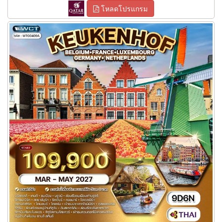
โหลดโปรแกรม
ทัวร์ยุโรป เคอเคนฮอฟ 9 วัน (TG)