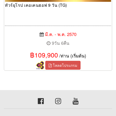
ทัวร์ยุโรป เคอเคนฮอฟ 9 วัน (TG)
มี.ค. - พ.ค. 2570
9วัน 6คืน
฿109,900
/ท่าน (เริ่มต้น)
โหลดโปรแกรม