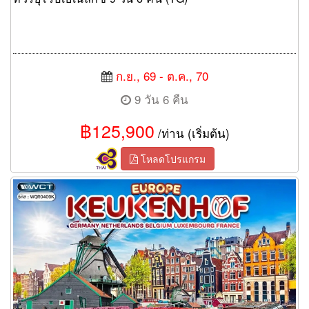
ก.ย., 69 - ต.ค., 70
9 วัน 6 คืน
฿125,900
/ท่าน (เริ่มต้น)
โหลดโปรแกรม
ทัวร์เคอเคนฮอฟ เยอรมนี เนเธอร์แลนด์ เบลเยียม ฝรั่งเศส 9 วัน 6
คืน (QR)