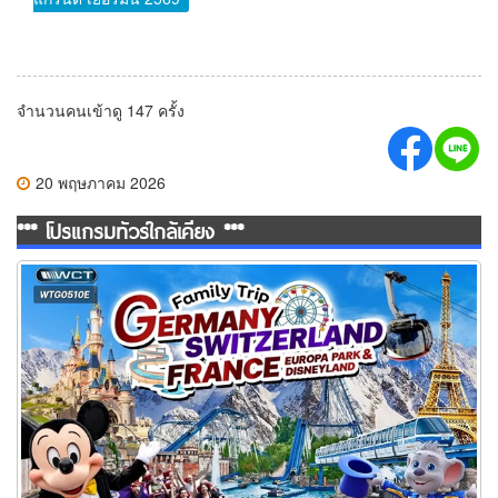
จำนวนคนเข้าดู 147 ครั้ง
20 พฤษภาคม 2026
*** โปรแกรมทัวร์ใกล้เคียง ***
ทัวร์เยอรมัน สวิสฯ(ทิตลิส) ฝรั่งเศส 2 สวนสนุก 10 วัน 7 คืน (TG)