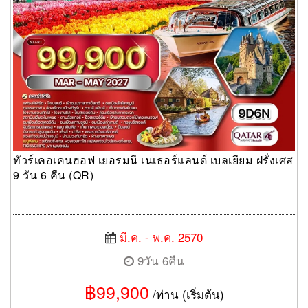
ทัวร์เคอเคนฮอฟ เยอรมนี เนเธอร์แลนด์ เบลเยียม ฝรั่งเศส
9 วัน 6 คืน (QR)
มี.ค. - พ.ค. 2570
9วัน 6คืน
฿99,900
/ท่าน (เริ่มต้น)