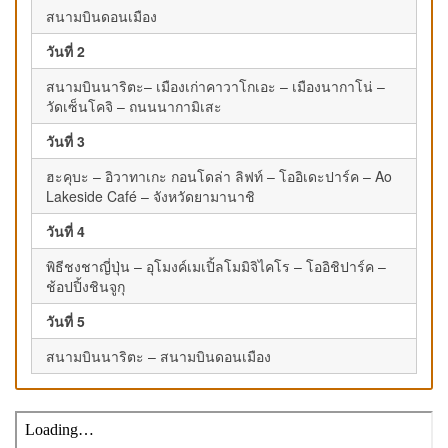
สนามบินดอนเมือง
วันที่ 2
สนามบินนาริตะ– เมืองเก่าคาวาโกเอะ – เมืองนากาโน่ –
วัดเซ็นโคจิ – ถนนนากามิเสะ
วันที่ 3
ฮะคุบะ – อิวาทาเกะ กอนโดล่า ลิฟท์ – โออิเดะปาร์ค – Ao
Lakeside Café – จังหวัดยามานาชิ
วันที่ 4
พิธีชงชาญี่ปุ่น – อุโมงค์เมเปิ้ลโมมิจิไคโร – โออิชิปาร์ค –
ช้อปปิ้งชินจูกุ
วันที่ 5
สนามบินนาริตะ – สนามบินดอนเมือง