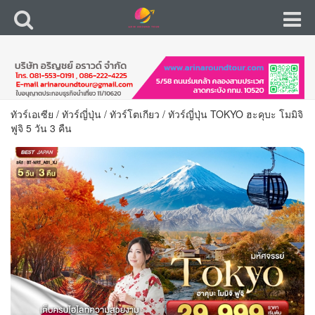
ทัวร์เอเซีย
/
ทัวร์ญี่ปุ่น
/
ทัวร์โตเกียว
/
ทัวร์ญี่ปุ่น TOKYO ฮะคุบะ โมมิจิ
ฟูจิ 5 วัน 3 คืน