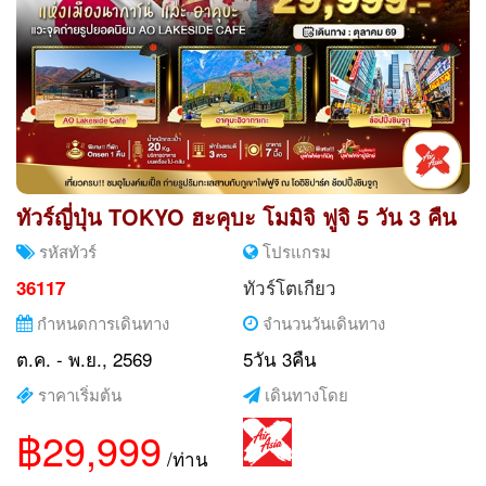
ทัวร์ญี่ปุ่น TOKYO ฮะคุบะ โมมิจิ ฟูจิ 5 วัน 3 คืน
รหัสทัวร์
โปรแกรม
ทัวร์โตเกียว
36117
กำหนดการเดินทาง
จำนวนวันเดินทาง
ต.ค. - พ.ย., 2569
5วัน 3คืน
ราคาเริ่มต้น
เดินทางโดย
฿29,999
/ท่าน