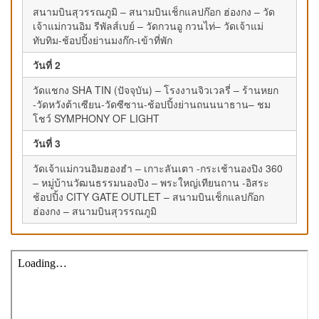
สนามบินสุวรรณภูมิ – สนามบินเช็กแลปก๊อก ฮ่องกง – วัด
เจ้าแม่กวนอิม รีพัลส์เบย์ – วัดกวนอู กวนไท่– วัดเจ้าแม่
ทับทิม-ช้อปปิ้งย่านมงก๊ก-เข้าที่พัก
วันที่ 2
วัดแชกง SHA TIN (ปัจจุบัน) – โรงงานจิวเวลรี่ – ร้านหยก
-วัดหวังต้าเซียน-วัดซีซาน-ช้อปปิ้งย่านถนนนาธาน– ชม
โชว์ SYMPHONY OF LIGHT
วันที่ 3
วัดเจ้าแม่กวนอิมฮองฮำ – เกาะลันเตา -กระเช้านองปิง 360
– หมู่บ้านวัฒนธรรมนองปิง – พระใหญ่เทียนถาน -อิสระ
ช้อปปิ้ง CITY GATE OUTLET – สนามบินเช็กแลปก๊อก
ฮ่องกง – สนามบินสุวรรณภูมิ