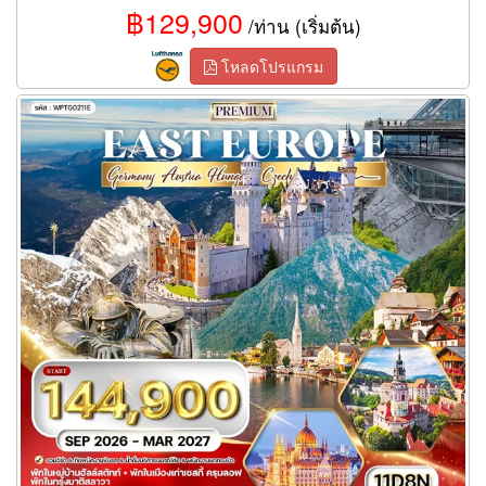
฿129,900
/ท่าน (เริ่มต้น)
โหลดโปรแกรม
ทัวร์ยุโรปตะวันออก 11 วัน 8 คืน พักหมู่บ้านฮัลล์สตัทท์ (TG)