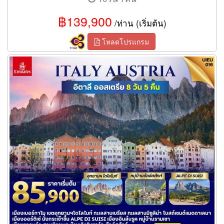
฿139,900
/ท่าน (เริ่มต้น)
โหลดโปรแกรม
ทัวร์อิตาลี ออสเตรีย 8วัน 5คืน