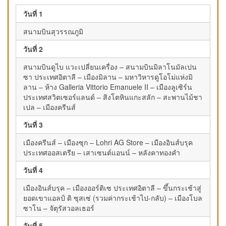
วันที่ 1
สนามบินสุวรรณภูมิ
วันที่ 2
สนามบินดูไบ แวะเปลี่ยนเครื่อง – สนามบินมิลาโนมัลเปน
ซา ประเทศอิตาลี – เมืองมิลาน – มหาวิหารดูโอโม่แห่งมิ
ลาน – ห้าง Galleria Vittorio Emanuele II – เมืองลูเซิร์น
ประเทศสวิตเซอร์แลนด์ – สิงโตหินแกะสลัก – สะพานไม้ชา
เปล – เมืองครีนส์
วันที่ 3
เมืองครีนส์ – เมืองซุก – Lohri AG Store – เมืองอินส์บรุค
ประเทศออสเตรีย – เสาเซนต์แอนน์ – หลังคาทองคำ
วันที่ 4
เมืองอินส์บรุค – เมืองออร์ติเซ ประเทศอิตาลี – ขึ้นกระเช้าสู่
ยอดเขาแอลป์ ดิ ซุสเซ่ (รวมค่ากระเช้าไป-กลับ) – เมืองโบล
ซาโน – จัตุรัสวอลเธอร์
วันที่ 5