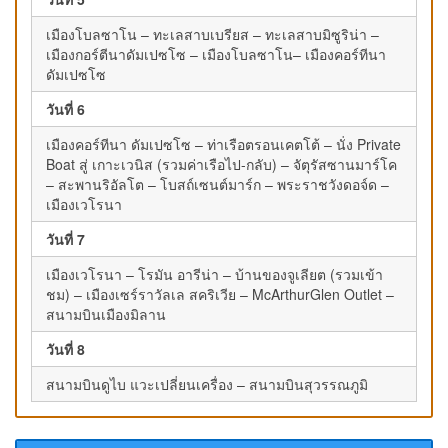
เมืองโบลซาโน – ทะเลสาบเบรียส – ทะเลสาบมิซูริน่า –
เมืองกอร์ตีนาดัมเปซโซ – เมืองโบลซาโน– เมืองคอร์ทีนา
ดัมเปซโซ
วันที่ 6
เมืองคอร์ทีนา ดัมเปซโซ – ท่าเรือตรอนเคตโต้ – นั่ง Private
Boat สู่ เกาะเวนิส (รวมค่าเรือไป-กลับ) – จัตุรัสซานมาร์โค
– สะพานริอัลโต – โบสถ์เซนต์มาร์ก – พระราชวังดอจ์ด –
เมืองเวโรนา
วันที่ 7
เมืองเวโรนา – โรมัน อารีน่า – บ้านของจูเลียต (รวมเข้า
ชม) – เมืองเซร์ราวัลเล สคริเวีย – McArthurGlen Outlet –
สนามบินเมืองมิลาน
วันที่ 8
สนามบินดูไบ แวะเปลี่ยนเครื่อง – สนามบินสุวรรณภูมิ