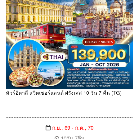
ทัวร์อิตาลี สวิตเซอร์แลนด์ ฝรั่งเศส 10 วัน 7 คืน (TG)
ก.ย., 69 - ก.ค., 70
10วัน 7คืน