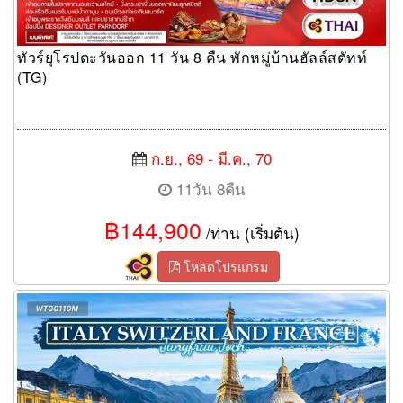
ทัวร์ยุโรปตะวันออก 11 วัน 8 คืน พักหมู่บ้านฮัลล์สตัทท์
(TG)
ก.ย., 69 - มี.ค., 70
11วัน 8คืน
฿144,900
/ท่าน (เริ่มต้น)
โหลดโปรแกรม
ทัวร์อิตาลี สวิตเซอร์แลนด์ ฝรั่งเศส 10 วัน 7 คืน (TG)