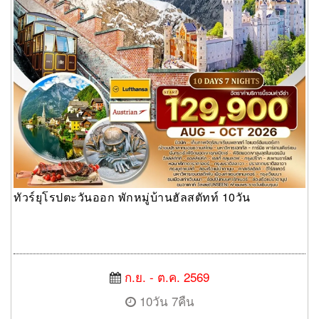
ทัวร์ยุโรปตะวันออก พักหมู่บ้านฮัลสตัทท์ 10วัน
ก.ย. - ต.ค. 2569
10วัน 7คืน