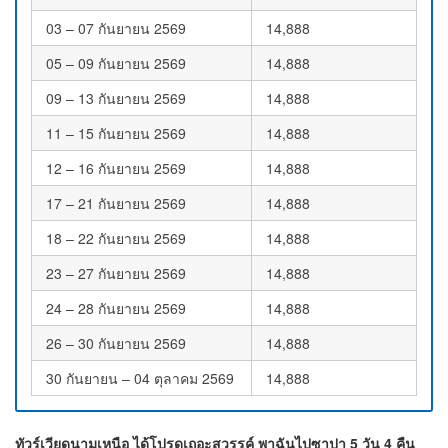
03 – 07 กันยายน 2569
14,888
05 – 09 กันยายน 2569
14,888
09 – 13 กันยายน 2569
14,888
11 – 15 กันยายน 2569
14,888
12 – 16 กันยายน 2569
14,888
17 – 21 กันยายน 2569
14,888
18 – 22 กันยายน 2569
14,888
23 – 27 กันยายน 2569
14,888
24 – 28 กันยายน 2569
14,888
26 – 30 กันยายน 2569
14,888
30 กันยายน – 04 ตุลาคม 2569
14,888
ทัวร์เวียดนามเหนือ ได้โปรดเถอะสวรรค์ พาฉันไปซาปา 5 วัน 4 คืน