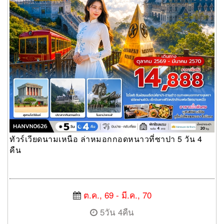
ทัวร์เวียดนามเหนือ ล่าหมอกกอดหนาวที่ซาปา 5 วัน 4
คืน
ต.ค., 69 - มี.ค., 70
5วัน 4คืน