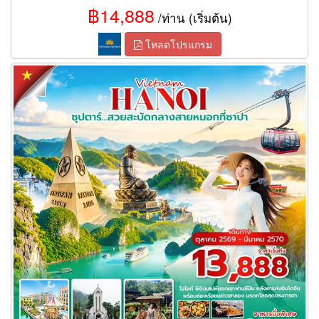
฿14,888
/ท่าน (เริ่มต้น)
โหลดโปรแกรม
ทัวร์เวียดนามเหนือ สวยสะบัดกลางสายหมอกที่ซาปา 5 วัน 4 คืน