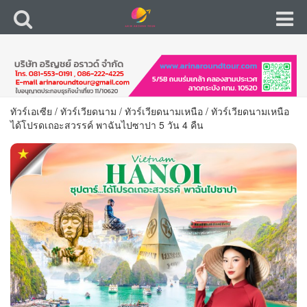
ทัวร์เอเซีย
/
ทัวร์เวียดนาม
/
ทัวร์เวียดนามเหนือ
/
ทัวร์เวียดนามเหนือ
ได้โปรดเถอะสวรรค์ พาฉันไปซาปา 5 วัน 4 คืน