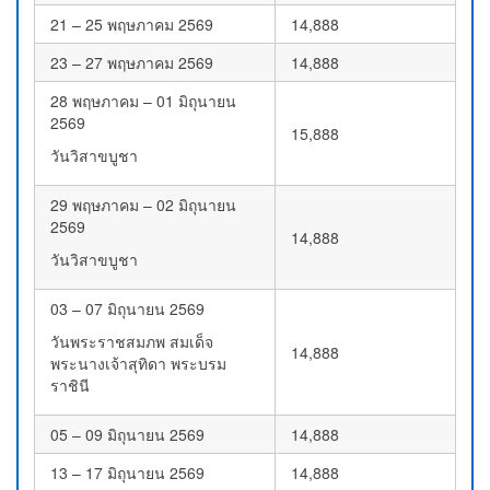
21 – 25 พฤษภาคม 2569
14,888
23 – 27 พฤษภาคม 2569
14,888
28 พฤษภาคม – 01 มิถุนายน
2569
15,888
วันวิสาขบูชา
29 พฤษภาคม – 02 มิถุนายน
2569
14,888
วันวิสาขบูชา
03 – 07 มิถุนายน 2569
วันพระราชสมภพ สมเด็จ
14,888
พระนางเจ้าสุทิดา พระบรม
ราชินี
05 – 09 มิถุนายน 2569
14,888
13 – 17 มิถุนายน 2569
14,888