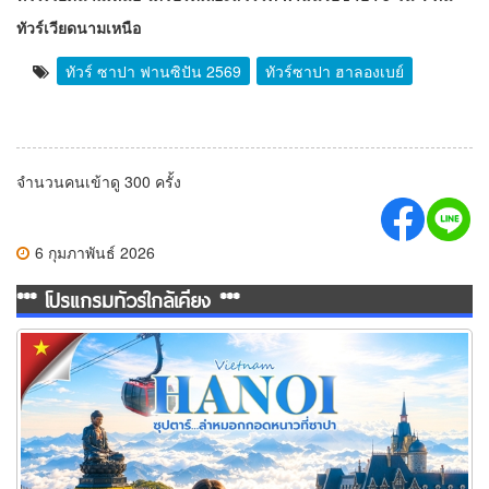
ทัวร์เวียดนามเหนือ
ทัวร์ ซาปา ฟานซิปัน 2569
ทัวร์ซาปา ฮาลองเบย์
จำนวนคนเข้าดู 300 ครั้ง
6 กุมภาพันธ์ 2026
*** โปรแกรมทัวร์ใกล้เคียง ***
ทัวร์เวียดนามเหนือ ล่าหมอกกอดหนาวที่ซาปา 5 วัน 4 คืน