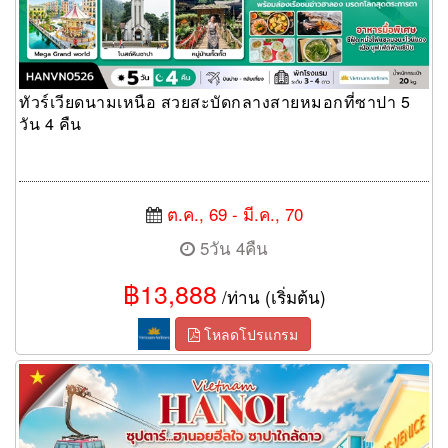
ทัวร์เวียดนามเหนือ สวยสะบัดกลางสายหมอกที่ซาปา 5
วัน 4 คืน
ต.ค., 69 - มี.ค., 70
5วัน 4คืน
฿13,888
/ท่าน (เริ่มต้น)
โหลดโปรแกรม
ทัวร์เวียดนามเหนือ ฮานอยฮีลใจ ซาปาใกล้ดาว 4 วัน 3 คืน