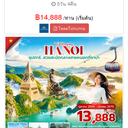
5วัน 4คืน
฿14,888
/ท่าน (เริ่มต้น)
โหลดโปรแกรม
ทัวร์เวียดนามเหนือ สวยสะบัดกลางสายหมอกที่ซาปา 5 วัน 4 คืน