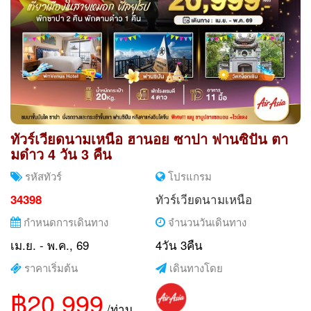
ทัวร์เวียดนามเหนือ ฮานอย ซาปา ฟานซิปัน ตา
มด๋าว 4 วัน 3 คืน
รหัสทัวร์
โปรแกรม
ทัวร์เวียดนามเหนือ
34398
กำหนดการเดินทาง
จำนวนวันเดินทาง
เม.ย. - พ.ค., 69
4วัน 3คืน
ราคาเริ่มต้น
เดินทางโดย
฿20,999
/ท่าน