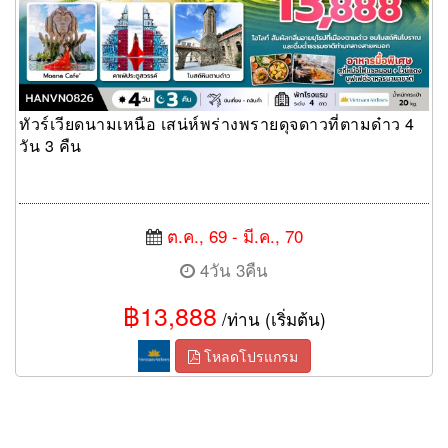
ทัวร์เวียดนามเหนือ เสน่ห์พร่างพรายดุจดาวที่ตามด๋าว 4
วัน 3 คืน
ต.ค., 69 - มี.ค., 70
4วัน 3คืน
฿13,888
/ท่าน (เริ่มต้น)
โหลดโปรแกรม