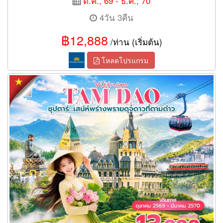
ต.ค., 69 - ธ.ค., 70
4วัน 3คืน
฿12,888
/ท่าน (เริ่มต้น)
โหลดโปรแกรม
ทัวร์เวียดนามเหนือ เสน่ห์พร่างพรายดุจดาวที่ตามด๋าว 4 วัน 3 คืน