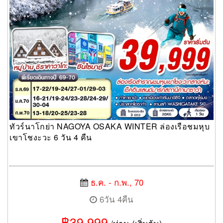
ทัวร์นาโกย่า NAGOYA OSAKA WINTER ล่องเรือชมหุบ
เขาโชงะวะ 6 วัน 4 คืน
ธ.ค. - ก.พ., 70
6วัน 4คืน
฿39,999