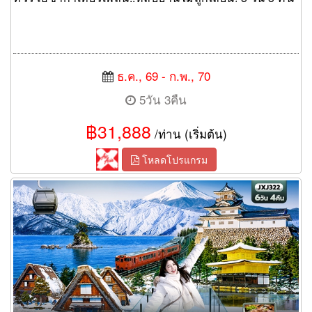
ธ.ค., 69 - ก.พ., 70
5วัน 3คืน
฿31,888
/ท่าน (เริ่มต้น)
โหลดโปรแกรม
ทัวร์ญี่ปุ่น Golden Route Winter White Snow OSAKA TOKYO
TOYAMA HAKUBA KYOTO SHIRAKAWAGO FUJI 6 วัน 4 คืน