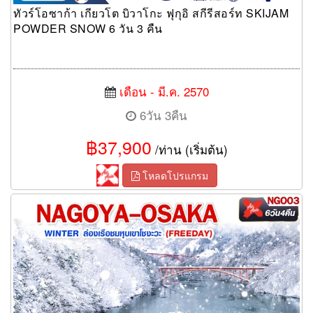
ทัวร์โอซาก้า เกียวโต บิวาโกะ ฟุกุอิ สกีรีสอร์ท SKIJAM
POWDER SNOW 6 วัน 3 คืน
เดือน - มี.ค. 2570
6วัน 3คืน
฿37,900
/ท่าน (เริ่มต้น)
โหลดโปรแกรม
ทัวร์นาโกย่า NAGOYA OSAKA WINTER ล่องเรือชมหุบเขาโชงะวะ
6 วัน 4 คืน