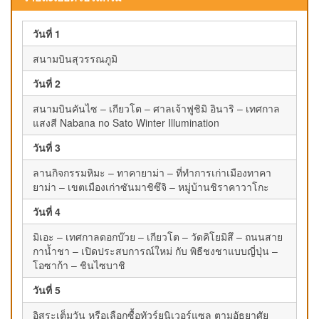
วันที่ 1
สนามบินสุวรรณภูมิ
วันที่ 2
สนามบินคันไซ – เกียวโต – ศาลเจ้าฟูชิมิ อินาริ – เทศกาล
แสงสี Nabana no Sato Winter Illumination
วันที่ 3
ลานกิจกรรมหิมะ – ทาคายาม่า – ที่ทำการเก่าเมืองทาคา
ยาม่า – เขตเมืองเก่าซันมาชิซึจิ – หมู่บ้านชิราคาวาโกะ
วันที่ 4
มิเอะ – เทศกาลดอกบ๊วย – เกียวโต – วัดคิโยมิสึ – ถนนสาย
กาน้ำชา – เปิดประสบการณ์ใหม่ กับ พิธีชงชาแบบญี่ปุ่น –
โอซาก้า – ชินไซบาชิ
วันที่ 5
อิสระเต็มวัน หรือเลือกซื้อทัวร์ยูนิเวอร์แซล ตามอัธยาศัย