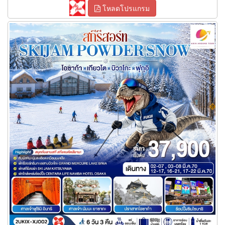
โหลดโปรแกรม
ทัวร์โอซาก้า เกียวโต บิวาโกะ ฟุกุอิ สกีรีสอร์ท SKIJAM POWDER
SNOW 6 วัน 3 คืน