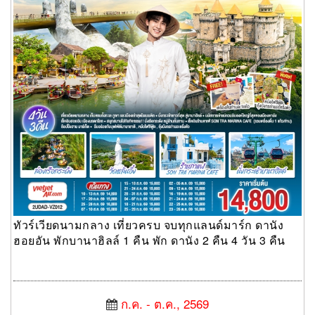
ทัวร์เวียดนามกลาง เที่ยวครบ จบทุกแลนด์มาร์ก ดานัง
ฮอยอัน พักบานาฮิลล์ 1 คืน พัก ดานัง 2 คืน 4 วัน 3 คืน
ก.ค. - ต.ค., 2569