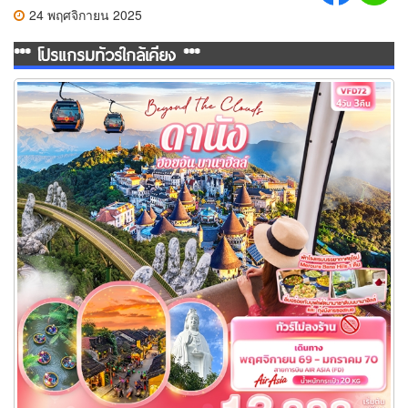
24 พฤศจิกายน 2025
*** โปรแกรมทัวร์ใกล้เคียง ***
ทัวร์เวียดนามกลาง Beyond the Clouds ดานัง ฮอยอัน พักบานาฮิลล์
4 วัน 3 คืน