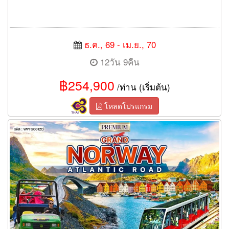
ธ.ค., 69 - เม.ย., 70
12วัน 9คืน
฿254,900
/ท่าน (เริ่มต้น)
โหลดโปรแกรม
ทัวร์นอร์เวย์ เส้นทาง Atlantic Road 12 วัน (TG)