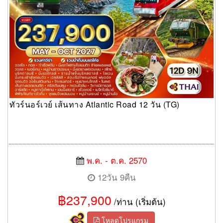
ทัวร์นอร์เวย์ เส้นทาง Atlantic Road 12 วัน (TG)
พ.ค. - ต.ค. 2570
12วัน 9คืน
฿237,900
/ท่าน (เริ่มต้น)
โหลดโปรแกรม