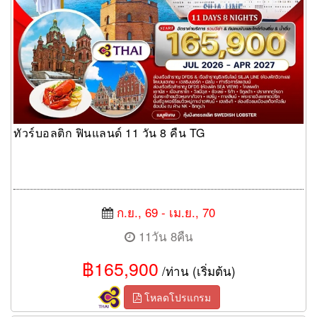
ทัวร์บอลติก ฟินแลนด์ 11 วัน 8 คืน TG
ก.ย., 69 - เม.ย., 70
11วัน 8คืน
฿165,900
/ท่าน (เริ่มต้น)
โหลดโปรแกรม