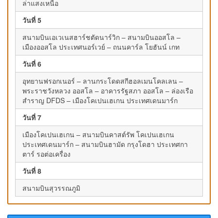
ล่าแสงเหนือ
วันที่ 5
สนามบินเอเวเนสฮาร์ชตัดนาร์วิก – สนามบินออสโล –
เมืองออสโล ประเทศนอร์เวย์ – ถนนคาร์ล โยฮันน์ เกท
วันที่ 6
อุทยานฟรอกเนอร์ – ลานกระโดดสกีฮอลเมนโคลเลน –
พระราชวังหลวง ออสโล – อาคารรัฐสภา ออสโล – ล่องเรือ
สำราญ DFDS – เมืองโคเปนเฮเกน ประเทศเดนมาร์ก
วันที่ 7
เมืองโคเปนเฮเกน – สนามบินคาสต์รัพ โคเปนเฮเกน
ประเทศเดนมาร์ก – สนามบินฮามัด กรุงโดฮา ประเทศกา
ตาร์ รอต่อเครื่อง
วันที่ 8
สนามบินสุวรรณภูมิ