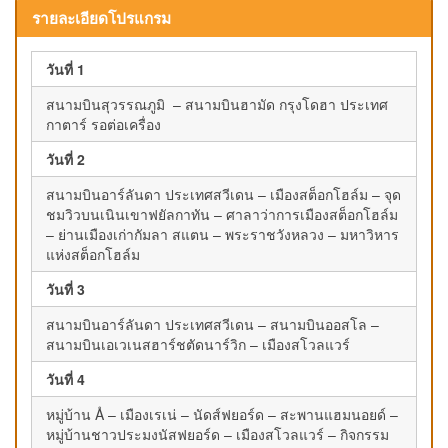
รายละเอียดโปรแกรม
วันที่ 1
สนามบินสุวรรณภูมิ – สนามบินฮามัด กรุงโดฮา ประเทศ
กาตาร์ รอต่อเครื่อง
วันที่ 2
สนามบินอาร์ลันดา ประเทศสวีเดน – เมืองสต็อกโฮล์ม – จุด
ชมวิวบนเนินเขาฟยัลกาทัน – ศาลาว่าการเมืองสต็อกโฮล์ม
– ย่านเมืองเก่ากัมลา สแตน – พระราชวังหลวง – มหาวิหาร
แห่งสต็อกโฮล์ม
วันที่ 3
สนามบินอาร์ลันดา ประเทศสวีเดน – สนามบินออสโล –
สนามบินเอเวเนสฮาร์ชตัดนาร์วิก – เมืองสโวลแวร์
วันที่ 4
หมู่บ้าน Å – เมืองเรเน่ – นัดส์ฟยอร์ด – สะพานแฮมนอยด์ –
หมู่บ้านชาวประมงนัสฟยอร์ด – เมืองสโวลแวร์ – กิจกรรม