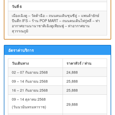
วันที่ 6
เมืองเฉิงตู – วัดต้าฉือ – ถนนคนเดินชุนซีลู่ – แพนด้ายักษ์
ปีนตึก IFS – ร้าน POP MART – ถนนคนเดินไท่กู่หลี่ – ท่า
อากาศยานนานาชาติเฉิงตูเทียนฟู่ – ท่าอากาศยาน
สุวรรณภูมิ
อัตราค่าบริการ
วันเดินทาง
ราคาทัวร์ / ท่าน
02 – 07 กันยายน 2568
24,888
09 – 14 กันยายน 2568
25,888
16 – 21 กันยายน 2568
25,888
09 – 14 ตุลาคม 2568
29,888
(วันนวมินทรมหาราช)