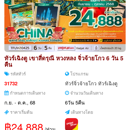
ทัวร์เฉิงตู เขาสี่ดรุณี หวงหลง จิ่วจ้ายโกว 6 วัน 5
คืน
รหัสทัวร์
โปรแกรม
ทัวร์จิ่วจ้ายโกว
ทัวร์เฉิงตู
31732
กำหนดการเดินทาง
จำนวนวันเดินทาง
ก.ย. - ต.ค., 68
6วัน 5คืน
ราคาเริ่มต้น
เดินทางโดย
฿24,888
/ท่าน