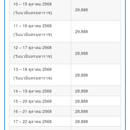
10 – 15 ตุลาคม 2568
29,888
(วันนวมินทรมหาราช)
11 – 16 ตุลาคม 2568
29,888
(วันนวมินทรมหาราช)
12 – 17 ตุลาคม 2568
28,888
(วันนวมินทรมหาราช)
13 – 18 ตุลาคม 2568
28,888
(วันนวมินทรมหาราช)
14 – 19 ตุลาคม 2568
28,888
15 – 20 ตุลาคม 2568
28,888
16 – 21 ตุลาคม 2568
28,888
17 – 22 ตุลาคม 2568
28,888