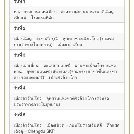
วันที่ 1
ท่าอากาศยานดอนเมือง – ท่าอากาศยานนานาชาติเฉิงตู
เทียนฟู่ – โรงแรมที่พัก
วันที่ 2
เมืองเฉิงตู – ภูเขาสี่ดรุณี – หุบเขาซวงเฉียวโกว (รวมรถ
ประจำทางในอุทยาน) – เมืองเม่าเสี้ยน
วันที่ 3
เมืองเม่าเสี้ยน – ทะเลสาบเต๋อซี – ผ่านชมเมืองโบราณซง
พาน – อุทยานแห่งชาติหวงหลง(รวมกระเช้าขาขึ้นและขา
ลง+รถแบตเตอรี่) – เมืองจิ่วจ้ายโกว
วันที่ 4
เมืองจิ่วจ้ายโกว – อุทยานแห่งชาติจิ่วจ้ายโกว (รวมรถ
ประจำทางภายในอุทยาน)
วันที่ 5
เมืองจิ่วจ้ายโกว – เมืองเฉิงตู – ถนนโบราณจิ๋นหลี่ – ตึกแฝด
เฉิงตู – Chengdu SKP