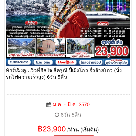
ทัวร์เฉิงตู…วิวที่ฮีลใจ สี่ดรุณี ปี้เผิงโกว จิ่วจ้ายโกว (นั่ง
รถไฟความเร็วสูง) 6วัน 5คืน
ม.ค. - มี.ค. 2570
6วัน 5คืน
฿23,900
/ท่าน (เริ่มต้น)