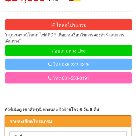
โหลดโปรแกรม
*กรุณาดาวน์โหลด ไฟล์PDF เพื่ออ่านเงื่อนไขการจองทัวร์ และการ
เดินทาง*
สอบถามทาง Line
โทร 086-222-4225
โทร 081-553-0191
ทัวร์เฉิงตู เขาสี่ดรุณี หวงหลง จิ่วจ้ายโกว 6 วัน 5 คืน
รายละเอียดโปรแกรม