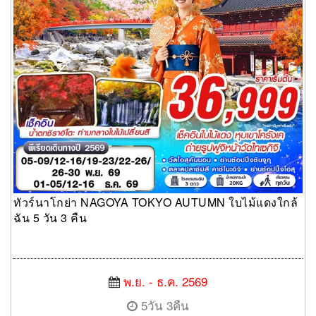
ทัวร์นาโกย่า NAGOYA TOKYO AUTUMN ใบไม้แดงใกล้
ฉัน 5 วัน 3 คืน
พ.ย. - ธ.ค. 2569
5วัน 3คืน