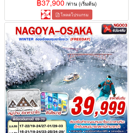
฿37,900
/ท่าน (เริ่มต้น)
โหลดโปรแกรม
ทัวร์นาโกย่า NAGOYA OSAKA WINTER ล่องเรือชมหุบเขาโชงะวะ
6 วัน 4 คืน