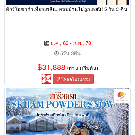
ทัวร์โอซาก้าเที่ยวเพลิน..หลบบ้านไม่ถูกเลยนิ! 5 วัน 3 คืน
ธ.ค., 69 - ก.พ., 70
5วัน 3คืน
฿31,888
/ท่าน (เริ่มต้น)
โหลดโปรแกรม
ทัวร์โอซาก้า เกียวโต บิวาโกะ ฟุกุอิ สกีรีสอร์ท SKIJAM POWDER
SNOW 6 วัน 3 คืน