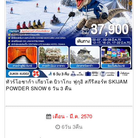
ทัวร์โอซาก้า เกียวโต บิวาโกะ ฟุกุอิ สกีรีสอร์ท SKIJAM
POWDER SNOW 6 วัน 3 คืน
เดือน - มี.ค. 2570
6วัน 3คืน