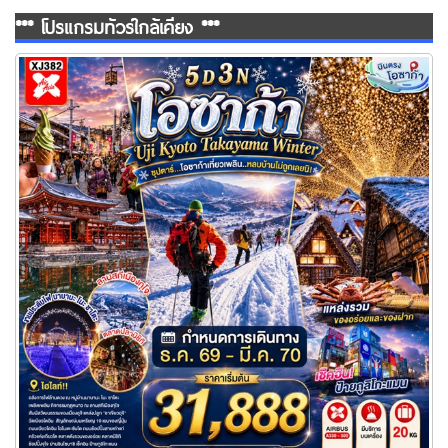
*** โปรแกรมทัวร์ใกล้เคียง ***
ทัวร์โอซาก้าเที่ยวเพลิน..หลบบ้านไม่ถูกเลยนิ! 5 วัน 3 คืน