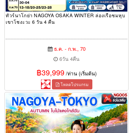
ทัวร์นาโกย่า NAGOYA OSAKA WINTER ล่องเรือชมหุบ
เขาโชงะวะ 6 วัน 4 คืน
ธ.ค. - ก.พ., 70
6วัน 4คืน
฿39,999
/ท่าน (เริ่มต้น)
โหลดโปรแกรม
ทัวร์นาโกย่า NAGOYA TOKYO AUTUMN ใบไม้แดงใกล้ฉัน 5 วัน 3
คืน