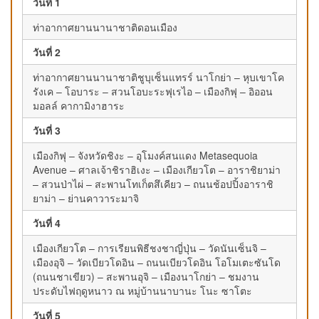
วันที่ 1
ท่าอากาศยานนานาชาติดอนเมือง
วันที่ 2
ท่าอากาศยานนานาชาติชูบุเซ็นแทรร์ นาโกย่า – หุบเขาโค
รังเค – โอบาระ – สวนโอบะระฟุเรไอ – เมืองกิฟุ – อิออน
มอลล์ คากามิงาฮาระ
วันที่ 3
เมืองกิฟุ – จังหวัดชิงะ – อุโมงค์สนแดง Metasequoia
Avenue – ศาลเจ้าชิราฮิเงะ – เมืองเกียวโต – อาราชิยาม่า
– สวนป่าไผ่ – สะพานโทเก็ตสึเคียว – ถนนช้อปปิ้งอาราชิ
ยาม่า – ย่านคาวาระมาจิ
วันที่ 4
เมืองเกียวโต – การเรียนพิธีชงชาญี่ปุ่น – วัดนันเซ็นจิ –
เมืองอุจิ – วัดเบียวโดอิน – ถนนเบียวโดอิน โอโมเตะซันโด
(ถนนชาเขียว) – สะพานอุจิ – เมืองนาโกย่า – ชมงาน
ประดับไฟฤดูหนาว ณ หมู่บ้านนาบานะ โนะ ซาโตะ
วันที่ 5