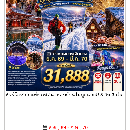
ทัวร์โอซาก้าเที่ยวเพลิน..หลบบ้านไม่ถูกเลยนิ! 5 วัน 3 คืน
ธ.ค., 69 - ก.พ., 70