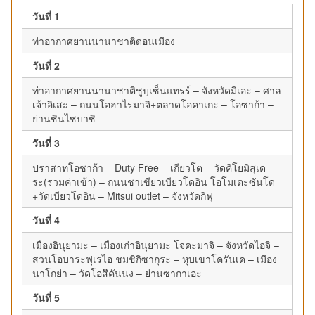
วันที่ 1
ท่าอากาศยานนานาชาติดอนเมือง
วันที่ 2
ท่าอากาศยานนานาชาติชูบุเซ็นแทรร์ – จังหวัดมิเอะ – ศาล
เจ้าอิเสะ – ถนนโอฮาไรมาจิ+ตลาดโอคาเกะ – โอซาก้า –
ย่านชินไซบาชิ
วันที่ 3
ปราสาทโอซาก้า – Duty Free – เกียวโต – วัดคิโยมิสุเด
ระ(รวมค่าเข้า) – ถนนชาเขียวเบียวโดอิน โอโมเตะซันโด
+วัดเบียวโดอิน – Mitsui outlet – จังหวัดกิฟุ
วันที่ 4
เมืองอินุยามะ – เมืองเก่าอินุยามะ โจคะมาจิ – จังหวัดไอจิ –
สวนโอบาระฟุเรไอ ชมชิกิซากุระ – หุบเขาโครันเค – เมือง
นาโกย่า – วัดโอสึคันนง – ย่านซากาเอะ
วันที่ 5