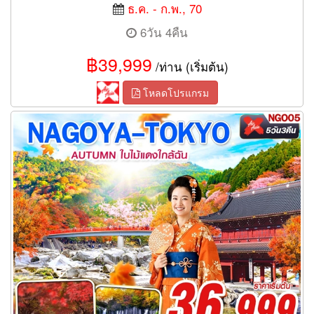
ธ.ค. - ก.พ., 70
6วัน 4คืน
฿39,999
/ท่าน (เริ่มต้น)
โหลดโปรแกรม
ทัวร์นาโกย่า NAGOYA TOKYO AUTUMN ใบไม้แดงใกล้ฉัน 5 วัน 3
คืน