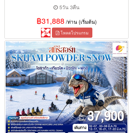
5วัน 3คืน
฿31,888
/ท่าน (เริ่มต้น)
โหลดโปรแกรม
ทัวร์โอซาก้า เกียวโต บิวาโกะ ฟุกุอิ สกีรีสอร์ท SKIJAM POWDER
SNOW 6 วัน 3 คืน