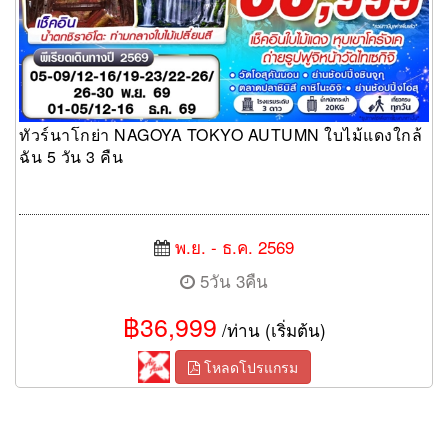
ทัวร์นาโกย่า NAGOYA TOKYO AUTUMN ใบไม้แดงใกล้
ฉัน 5 วัน 3 คืน
พ.ย. - ธ.ค. 2569
5วัน 3คืน
฿36,999
/ท่าน (เริ่มต้น)
โหลดโปรแกรม