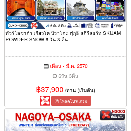
ทัวร์โอซาก้า เกียวโต บิวาโกะ ฟุกุอิ สกีรีสอร์ท SKIJAM
POWDER SNOW 6 วัน 3 คืน
เดือน - มี.ค. 2570
6วัน 3คืน
฿37,900
/ท่าน (เริ่มต้น)
โหลดโปรแกรม
ทัวร์นาโกย่า NAGOYA OSAKA WINTER ล่องเรือชมหุบเขาโชงะวะ
6 วัน 4 คืน