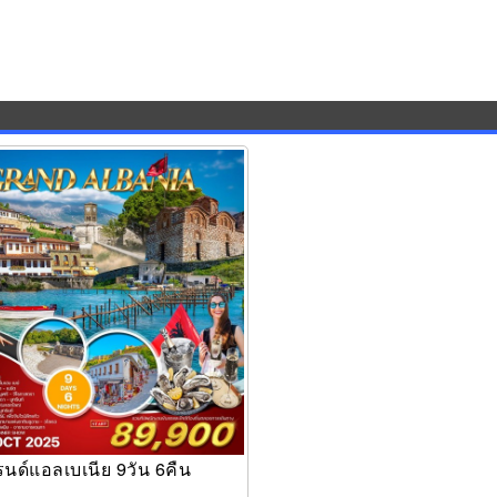
นด์แอลเบเนีย 9วัน 6คืน
รนด์แอลเบเนีย 9วัน 6คืน