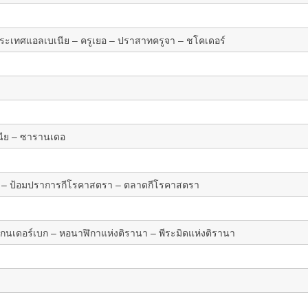
ประเทศแอลเบเนีย – ครูเยอ – ปราสาทครูจา – ชโคเดอร์
นีย – ซารานเดอ
รา – ป้อมปราการกีโรคาสตรา – ตลาดกีโรคาสตรา
แกนเดอร์เบก – หอนาฬิกาแห่งติรานา – พีระมิดแห่งติรานา