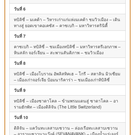
วันที่ 6
ทบิลิซี่ – มเคต้า – วิหารเก่าแก่แห่งมเคต้า ชมวิวเมือง – เดิน
ทางสู่ ยอดเขาคอเคซัส – คาซเบกิ – มหาวิหารตรินิตี้
วันที่ 7
คาซเบกิ – ทบิลิซี่ – ชมเมืองทบิลิซี่ – มหาวิหารตรีเอกภาพ –
หินสลัก จอร์เจียน – สะพานสันติภาพ – ชมวิวเมือง
วันที่ 8
ทบิลิซี่ – เมืองโบราณ อัพลิสทิคเฮ – โกรี – สตาลิน มิวเซียม
– เมืองเก่าจอร์เจีย ป้อมนาริคาร่า – ชมเมืองเก่าทิบิลิซี่
วันที่ 9
ทบิลิซี่ – เมืองซาดาโคล – ข้ามพรมแดนสู่ ซาดาโคล – อา
รามฮักพัท – เมืองดิลิจัน (The Little Switzerland)
วันที่ 10
ดิลิจัน – แคว้นทะเลสาบเซวาน – ล่องเรือทะเลสาบเซวาน
– อารามเซวานาแว๊งค์ (SEVANAVANK) – เมืองน้ำแร่เจอร์