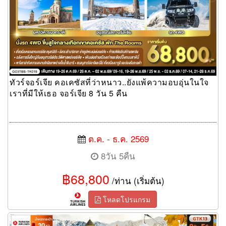
ทัวร์จอร์เจีย คอเคซัสที่ว่าหนาว..ยังแพ้ความอบอุ่นในใจ
เราที่มีให้เธอ จอร์เจีย 8 วัน 5 คืน
ต.ค. - ธ.ค. 2569
8วัน 5คืน
฿68,800
/ท่าน (เริ่มต้น)
โหลดโปรแกรม
ทัวร์จอร์เจีย The charm of Georgia Tbilisi Gudauri Borjomi