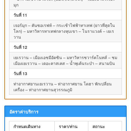
มุก
วันที่ 11
เจอร์มุก – คันซอเรฟท์ – กระเช้าไฟฟ้าทาเทฟ (ยาวที่สุดใน
โลก) – มหาวิหารทาเทฟกลางหุบเขา – โนราแวงค์ – เยเร
วาน
วันที่ 12
เยเรวาน – เมืองเอชมีอัดซิน – มหาวิหารซวาร์ตโนทส์ – ชม
เมืองเยเรวาน – เดอะคาสเคส – น้ำพุเต้นระบำ – สนามบิน
วันที่ 13
ท่าอากาศยานเยเรวาน – ท่าอากาศยาน โดฮา พักเปลี่ยน
เครื่อง – ท่าอากาศยานสุวรรณภูมิ
อัตราค่าบริการ
กำหนดเดินทาง
ราคา/ท่าน
สถานะ