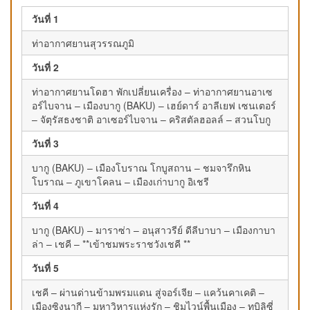
วันที่ 1
ท่าอากาศยานสุวรรณภูมิ
วันที่ 2
ท่าอากาศยานโดฮา พักเปลี่ยนเครื่อง – ท่าอากาศยานอาเซ
อร์ไบจาน – เมืองบากู (BAKU) – เฮย์ดาร์ อาลีเยฟ เซนเตอร์
– จัตุรัสธงชาติ อาเซอร์ไบจาน – คริสตัลฮอลล์ – สวนโบกู
วันที่ 3
บากู (BAKU) – เมืองโบราณ โกบูสถาน – ชมจารึกหิน
โบราณ – ภูเขาโคลน – เมืองเก่าบากู อิเชรี
วันที่ 4
บากู (BAKU) – มาราซ่า – อนุสาวรีย์ ดีลีบาบา – เมืองกาบา
ล่า – เชคี – **เข้าชมพระราชวังเชคี **
วันที่ 5
เชคี – ผ่านด่านข้ามพรมแดน สู่จอร์เจีย – แคว้นคาเคติ –
เมืองซิงนากี – มหาวิหารแห่งรัก – ชิมไวน์พื้นเมือง – ทบิลิซี่