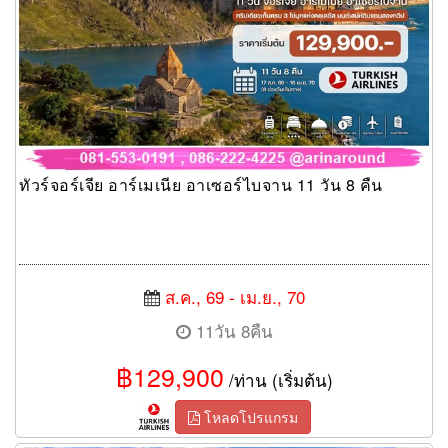
ทัวร์จอร์เจีย อาร์เมเนีย อาเซอร์ไบจาน 11 วัน 8 คืน
ส.ค., 69 - เม.ย., 70
11วัน 8คืน
฿129,900
/ท่าน (เริ่มต้น)
โหลดโปรแกรม