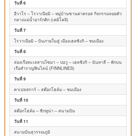
วันที่ 6
อีวาโร – โรวาเนียมิ – หมู่บ้านซานตาครอส กิจกรรมลอยตัว
กลางแม่น้ำอาร์กติก (เคมิโคจิ)
วันที่ 7
โรวาเนียมิ – บินภายในสู่ เมืองเฮลซิงกิ – ชมเมือง
วันที่ 8
ล่องเรือทะเลสาบไซมา – ปอวู – เฮลซิงกิ – นันทาลี – พักบน
เรือสำราญฟินไลน์ (FINNLINES)
วันที่ 9
คาเปลสการ์ – สต๊อกโฮล์ม – ชมเมือง
วันที่ 10
สต๊อกโฮล์ม – ซิกทูน่า – สนามบิน
วันที่ 11
สนามบินสุวรรณภูมิ