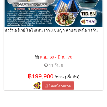
ทัวร์นอร์เวย์ โลโฟเทน เกาะเซนญ่า ล่าแสงเหนือ 11วัน
พ.ย., 69 - มี.ค., 70
11 วัน 8
฿199,900
/ท่าน (เริ่มต้น)
โหลดโปรแกรม