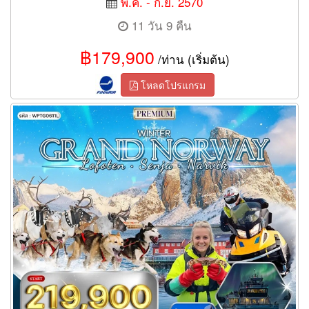
พ.ค. - ก.ย. 2570
11 วัน 9 คืน
฿179,900
/ท่าน (เริ่มต้น)
โหลดโปรแกรม
ทัวร์นอร์เวย์ โลโฟเทน เกาะเซนญ่า ล่าแสงเหนือ 11วัน