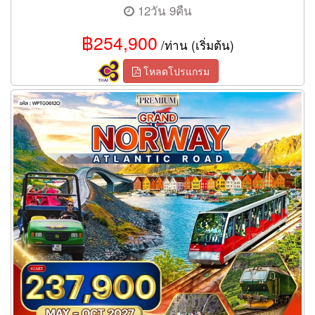
12วัน 9คืน
฿254,900
/ท่าน (เริ่มต้น)
โหลดโปรแกรม
ทัวร์นอร์เวย์ เส้นทาง Atlantic Road 12 วัน (TG)