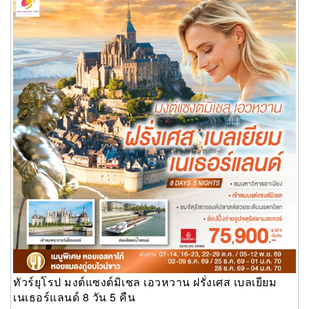
8 วัน 5 คืน
ทัวร์ยุโรป มงต์แซงต์มิเชล เอวหวาน ฝรั่งเศส เบลเยียม
เนเธอร์แลนด์ 8 วัน 5 คืน