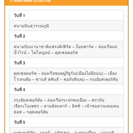
รายละเอียดโปรแกรม
วันที่ 1
สนามบินสุวรรณภูมิ
วันที่ 2
สนามบินนานาชาติแฟรงค์เฟิร์ต – บ็อบพาร์ด – ล่องเรือแม่
น้ำไรน์ – โคโลญจน์ – ดุสเซลดอร์ฟ
วันที่ 3
ดุสเซลดอร์ฟ – ล่องเรือชมหมู่กีธูร์น(เมืองไม่มีถนน) – เมือง
โวเลนดัม – ซานส์ สคันส์ – ชมกังหันลม – กรุงอัมสเตอร์ดัม
วันที่ 4
กรุงอัมสเตอร์ดัม – ล่องเรือกระจกชมเมือง – สถาบัน
เจียระไนเพชร – ดามส์สแควร์ – ลิสซ์ – เข้าชมสวนเคอเคน
ฮอฟ – รอตเตอร์ดัม
วันที่ 5
รอตเตอร์ดัม – บรูจก์ – บรัสเซล – อะตอมเมี่ยม – แมนาคิ