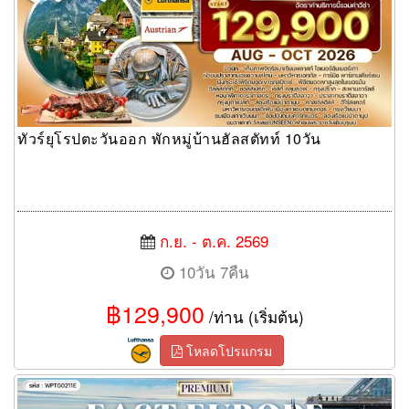
ทัวร์ยุโรปตะวันออก พักหมู่บ้านฮัลสตัทท์ 10วัน
ก.ย. - ต.ค. 2569
10วัน 7คืน
฿129,900
/ท่าน (เริ่มต้น)
โหลดโปรแกรม
ทัวร์ยุโรปตะวันออก 11 วัน 8 คืน พักหมู่บ้านฮัลล์สตัทท์ (TG)