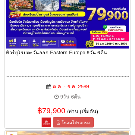
ทัวร์ยุโรปตะวันออก Eastern Europe 9วัน 6คืน
ต.ค. - ธ.ค. 2569
9วัน 6คืน
฿79,900
/ท่าน (เริ่มต้น)
โหลดโปรแกรม
ทัวร์ยุโรป มงต์แซงต์มิเชล เอวหวาน ฝรั่งเศส เบลเยียม เนเธอร์แลนด์