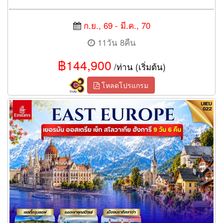
ก.ย., 69 - มี.ค., 70
11วัน 8คืน
฿144,900
/ท่าน (เริ่มต้น)
โหลดโปรแกรม
ทัวร์ยุโรปตะวันออก Eastern Europe 9วัน 6คืน