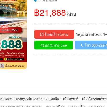
฿21,888
/ท่าน
โหลดโปรแกรม
*กรุณาดาวน์โหลด ไฟล์
สอบถามทาง Line
โทร 086-222-
นนานาชาติคุนหมิงฉางสุ่ย ประเทศจีน – เมืองต้าหลี่ – เมืองโบราณต้าหลี
นอกเจดีย์สามองค์ หรือ ซานถ่า – หมู่บ้านสี่โจว – เมืองจงเตี้ยน (แชงกรีล่า