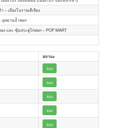
ดำ – เมืองโบราณลี่เจียง
 – อุทยานน้ำหยก
ูม้าทอง และ ซุ้มประตูไก่หยก – POP MART
สถานะ
จอง
จอง
จอง
จอง
จอง