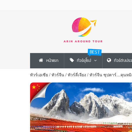
BEST
หน้าแรก
ทัวร์ยุโรป
ทัวร์ต่างปร
ทัวร์เอเซีย
/
ทัวร์จีน
/
ทัวร์ลี่เจียง
/
ทัวร์จีน ซุปตาร์…คุนหมิ