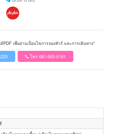
PDF เพื่ออ่านเงื่อนไขการจองทัวร์ และการเดินทาง*
4225
โทร 081-553-0191
่
) – เมืองโบราณจงเตี้ยน (เมืองโบราณแชงกรีล่า)