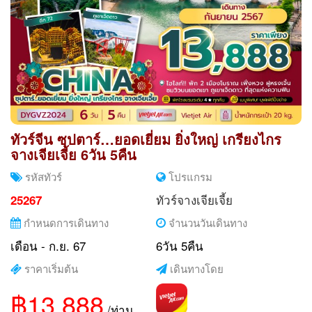
ทัวร์จีน ซุปตาร์…ยอดเยี่ยม ยิ่งใหญ่ เกรียงไกร
จางเจียเจี้ย 6วัน 5คืน
รหัสทัวร์
โปรแกรม
ทัวร์จางเจียเจี้ย
25267
กำหนดการเดินทาง
จำนวนวันเดินทาง
เดือน - ก.ย. 67
6วัน 5คืน
ราคาเริ่มต้น
เดินทางโดย
฿13,888
/ท่าน