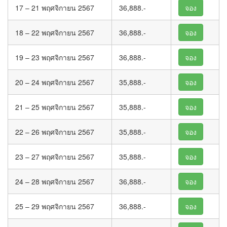
17 – 21 พฤศจิกายน 2567
36,888.-
จอง
18 – 22 พฤศจิกายน 2567
36,888.-
จอง
19 – 23 พฤศจิกายน 2567
36,888.-
จอง
20 – 24 พฤศจิกายน 2567
35,888.-
จอง
21 – 25 พฤศจิกายน 2567
35,888.-
จอง
22 – 26 พฤศจิกายน 2567
35,888.-
จอง
23 – 27 พฤศจิกายน 2567
35,888.-
จอง
24 – 28 พฤศจิกายน 2567
36,888.-
จอง
25 – 29 พฤศจิกายน 2567
36,888.-
จอง