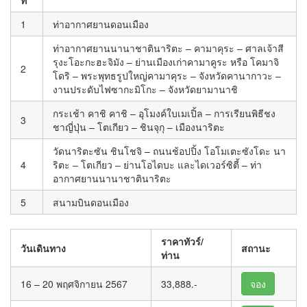
1
ท่าอากาศยานดอนเมือง
ท่าอากาศยานนานาชาตินาริตะ – คามาคุระ – ศาลเจ้าสี
รุงะโอะกะฮะจิมัง – ย่านเมืองเก่าคามาคูระ หรือ โคมาจิ
2
โดริ – พระพุทธรูปใหญ่คามาคุระ – จังหวัดคานากาวะ –
งานประดับไฟซากะมิโกะ – จังหวัดยามานาชิ
กระเช้า คาชิ คาชิ – อุโมงค์ใบเมเปิ้ล – การเรียนพิธีชง
3
ชาญี่ปุ่น – โตเกียว – ชินจุกุ – เมืองนาริตะ
วัดนาริตะซัน ชินโชจิ – ถนนช้อปปิ้ง โอโมเตะซังโดะ นา
4
ริตะ – โตเกียว – ย่านโอไดบะ และไดเวอร์ซิตี้ – ท่า
อากาศยานนานาชาตินาริตะ
5
สนามบินดอนเมือง
ราคาทัวร์/
วันเดินทาง
สถานะ
ท่าน
16 – 20 พฤศจิกายน 2567
33,888.-
จอง