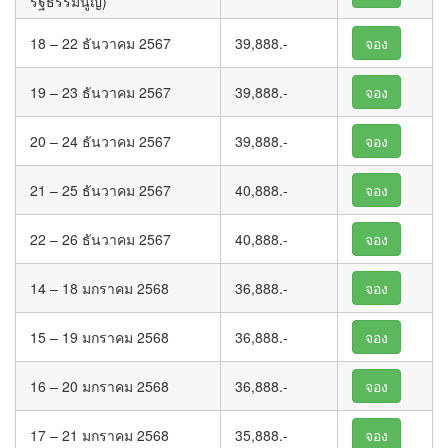
รัฐธรรมนูญ)
18 – 22 ธันวาคม 2567
39,888.-
จอง
19 – 23 ธันวาคม 2567
39,888.-
จอง
20 – 24 ธันวาคม 2567
39,888.-
จอง
21 – 25 ธันวาคม 2567
40,888.-
จอง
22 – 26 ธันวาคม 2567
40,888.-
จอง
14 – 18 มกราคม 2568
36,888.-
จอง
15 – 19 มกราคม 2568
36,888.-
จอง
16 – 20 มกราคม 2568
36,888.-
จอง
17 – 21 มกราคม 2568
35,888.-
จอง