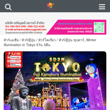
ทัวร์เอเซีย
/
ทัวร์ญี่ปุ่น
/
ทัวร์โตเกียว
/
ทัวร์ญี่ปุ่น ซุปตาร์..Winter
Illumination in Tokyo 5วัน 3คืน