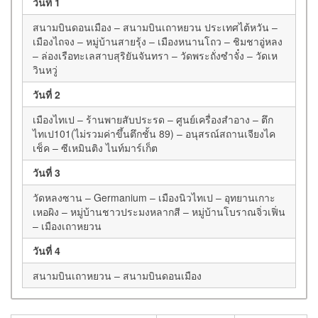
วันที่ 1
สนามบินดอนเมือง – สนามบินเถาหยวน ประเทศไต้หวัน –
เมืองไถจง – หมู่บ้านสายรุ้ง – เมืองหนานโถว – ชิมชาอู่หลง
– ล่องเรือทะเลสาบสุริยันจันทรา – วัดพระถั่งซำจั๋ง – วัดเห
วินหวู่
วันที่ 2
เมืองไทเป – ร้านพายสับประรด – ศูนย์เครื่องสำอาง – ตึก
ไทเป101(ไม่รวมค่าขึ้นตึกชั้น 89) – อนุสรณ์สถานเจียงไค
เช็ค – ซีเหมินติง ไนท์มาร์เก็ต
วันที่ 3
วัดหลงซาน – Germanium – เมืองนิวไทเป – อุทยานเกาะ
เหอผิง – หมู่บ้านชาวประมงหลากสี – หมู่บ้านโบราณจิ่วเฟิ่น
– เมืองเถาหยวน
วันที่ 4
สนามบินเถาหยวน – สนามบินดอนเมือง