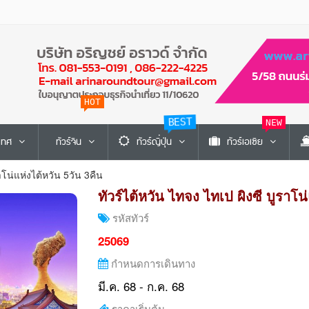
HOT
BEST
NEW
ะเทศ
ทัวร์จีน
ทัวร์ญี่ปุ่น
ทัวร์เอเซีย
าโน่แห่งไต้หวัน 5วัน 3คืน
ทัวร์ไต้หวัน ไทจง ไทเป ผิงซี บูราโน
รหัสทัวร์
25069
กำหนดการเดินทาง
มี.ค. 68 - ก.ค. 68
ราคาเริ่มต้น