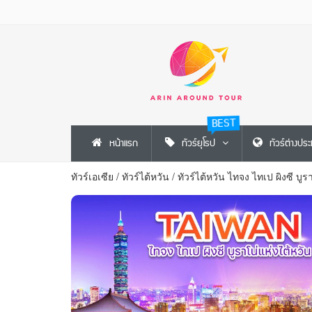
BEST
หน้าแรก
ทัวร์ยุโรป
ทัวร์ต่างปร
ทัวร์เอเซีย
/
ทัวร์ไต้หวัน
/
ทัวร์ไต้หวัน ไทจง ไทเป ผิงซี บูร