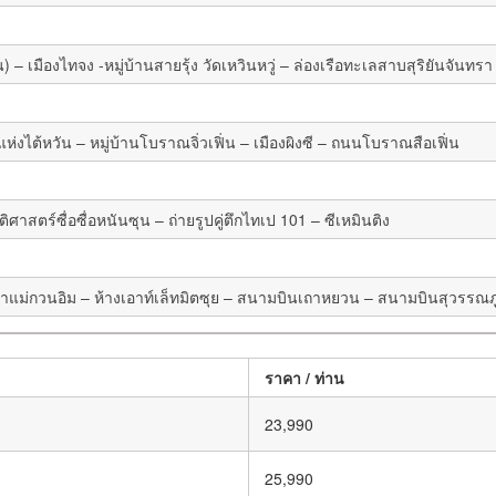
องไทจง -หมู่บ้านสายรุ้ง วัดเหวินหวู่ – ล่องเรือทะเลสาบสุริยันจันทรา – เ
งไต้หวัน – หมู่บ้านโบราณจิ่วเฟิ่น – เมืองผิงซี – ถนนโบราณสือเฟิ่น
ิศาสตร์ซื่อซื่อหนันซุน – ถ่ายรูปคู่ตึกไทเป 101 – ซีเหมินติง
จ้าแม่กวนอิม – ห้างเอาท์เล็ทมิตซุย – สนามบินเถาหยวน – สนามบินสุวรรณภู
ราคา / ท่าน
23,990
25,990