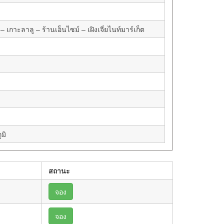
กาะลาลู – ร้านเอ็นไซม์ – เฝิงเจี่ยไนท์มาร์เก็ต
มิ
สถานะ
จอง
จอง