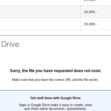
29,888.-
29,888.-