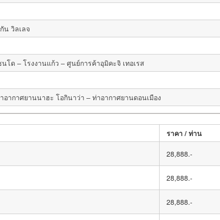
กัน วิลเลจ
คุเซนโด – โรงงานแก้ว – ศูนย์การค้าอุมิคะจิ เทอเรส
– ท่าอากาศยานนาฮะ โอกินาว่า – ท่าอากาศยานดอนเมือง
ราคา / ท่าน
28,888.-
28,888.-
28,888.-