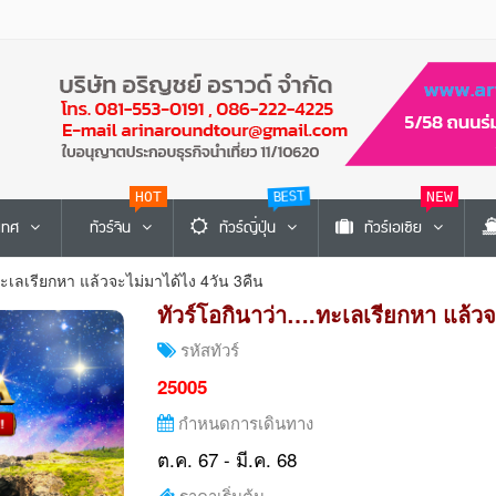
HOT
NEW
BEST
ะเทศ
ทัวร์จีน
ทัวร์ญี่ปุ่น
ทัวร์เอเซีย
ะเลเรียกหา แล้วจะไม่มาได้ไง 4วัน 3คืน
ทัวร์โอกินาว่า….ทะเลเรียกหา แล้วจ
รหัสทัวร์
25005
กำหนดการเดินทาง
ต.ค. 67 - มี.ค. 68
ราคาเริ่มต้น