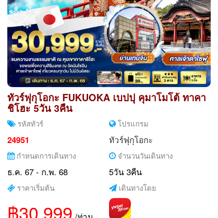
ทัวร์ฟุกุโอกะ FUKUOKA เบปปุ คุมาโมโต้ ทาคา
ชิโฮะ 5วัน 3คืน
รหัสทัวร์
โปรแกรม
ทัวร์ฟุกุโอกะ
24951
กำหนดการเดินทาง
จำนวนวันเดินทาง
ธ.ค. 67 - ก.พ. 68
5วัน 3คืน
ราคาเริ่มต้น
เดินทางโดย
฿30,999
/ท่าน