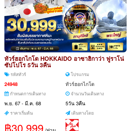
ทัวร์ฮอกไกโด HOKKAIDO อาซาฮิกาว่า ฟูราโน่
ซัปโปโร 5วัน 3คืน
รหัสทัวร์
โปรแกรม
ทัวร์ฮอกไกโด
24948
กำหนดการเดินทาง
จำนวนวันเดินทาง
พ.ย. 67 - มี.ค. 68
5วัน 3คืน
ราคาเริ่มต้น
เดินทางโดย
฿30,999
/ท่าน