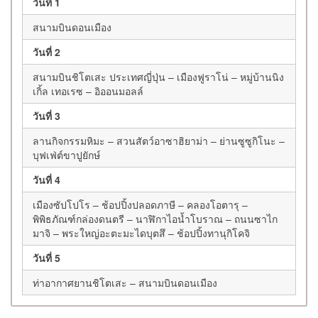
วันที่ 1
สนามบินดอนเมือง
วันที่ 2
สนามบินชิโตเสะ ประเทศญี่ปุ่น – เมืองฟูราโน่ – หมู่บ้านนิง
เกิ้ล เทอเรซ – อิออนมอลล์
วันที่ 3
ลานกิจกรรมหิมะ – สวนสัตว์อาซาฮิยาม่า – ย่านซูซูกิโนะ –
บุฟเฟ่ต์ขาปูยักษ์
วันที่ 4
เมืองซัปโปโร – ช้อปปิ้งปลอดภาษี – คลองโอตารุ –
พิพิธภัณฑ์กล่องดนตรี – นาฬิกาไอน้ำโบราณ – ถนนซาไก
มาจิ – พระใหญ่อะตะมะไดบุตสึ – ช้อปปิ้งทานุกิโคจิ
วันที่ 5
ท่าอากาศยานชิโตเสะ – สนามบินดอนเมือง