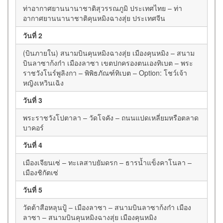
ท่าอากาศยานนานาชาติสุวรรณภูมิ ประเทศไทย – ท่า
อากาศยานนานาชาติคุนหมิงฉางสุ่ย ประเทศจีน
วันที่ 2
(บินภายใน) สนามบินคุนหมิงฉางสุ่ย เมืองคุนหมิง – สนาม
บินลาซาก้งก๋า เมืองลาซา เขตปกครองตนเองทิเบต – พระ
ราชวังโนร์พูลิงกา – พิพิธภัณฑ์ทิเบต – Option: โชว์เจ้า
หญิงเหวินเฉิง
วันที่ 3
พระราชวังโปตาลา – วัดโจคัง – ถนนแปดเหลี่ยมหรือตลาด
บาคอร์
วันที่ 4
เมืองเจียนเซ่ – ทะเลสาบยัมดรก – ธารน้ำแข็งคาโนลา –
เมืองชิกัตเซ่
วันที่ 5
วัดต้าสือหลุนปู้ – เมืองลาซา – สนามบินลาซาก้งก๋า เมือง
ลาซา – สนามบินคุนหมิงฉางสุ่ย เมืองคุนหมิง