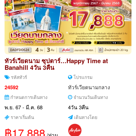
ทัวร์เวียดนาม ซุปตาร์…Happy Time at
Banahill 4วัน 3คืน
รหัสทัวร์
โปรแกรม
ทัวร์เวียดนามกลาง
24592
กำหนดการเดินทาง
จำนวนวันเดินทาง
พ.ย. 67 - มี.ค. 68
4วัน 3คืน
ราคาเริ่มต้น
เดินทางโดย
฿17,888
/ท่าน