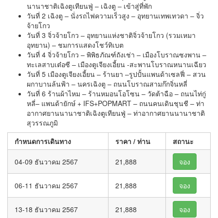
นานาชาติเฉิงตูเทียนฟู่ – เฉิงตู – เข้าสู่ที่พัก
วันที่ 2 เฉิงตู – นั่งรถไฟความเร็วสูง – อุทยานเทพเทวดา – จิ่ว
จ้ายโกว
วันที่ 3 จิ่วจ้ายโกว – อุทยานแห่งชาติจิ่วจ้ายโกว (รวมเหมา
อุทยาน) – ชมการแสดงโชว์ทิเบต
วันที่ 4 จิ่วจ้ายโกว – พิพิธภัณฑ์ถังเช่า – เมืองโบราณซงพาน –
ทะเลสาบเต๋อซี – เมืองตูเจียงเอี้ยน -สะพานโบราณหนานเฉียว
วันที่ 5 เมืองตูเจียงเอี้ยน – ร้านยา –รูปปั้นแพนด้าเซลฟี่ – สวน
ผกาบานล้นฟ้า – นครเฉิงตู – ถนนโบราณสามก๊กจิ่นหลี่
วันที่ 6 ร้านผ้าไหม – ร้านหมอนโอโซน – วัดต้าฉือ – ถนนไท่กู่
หลี่– แพนด้ายักษ์ + IFS+POPMART – ถนนคนเดินชุนชี – ท่า
อากาศยานนานาชาติเฉิงตูเทียนฟู่ – ท่าอากาศยานนานาชาติ
สุวรรณภูมิ
กำหนดการเดินทาง
ราคา / ท่าน
สถานะ
04-09 ธันวาคม 2567
21,888
จอง
06-11 ธันวาคม 2567
21,888
จอง
13-18 ธันวาคม 2567
21,888
จอง