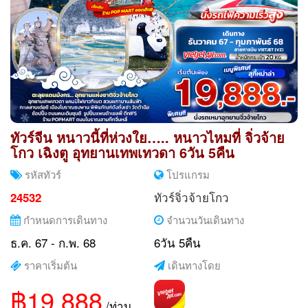
ทัวร์จีน หนาวนี้ที่ห่วงใย….. หนาวไหมที่ จิ่วจ้าย
โกว เฉิงตู อุทยานเทพเทวดา 6วัน 5คืน
รหัสทัวร์
โปรแกรม
ทัวร์จิ่วจ้ายโกว
24532
กำหนดการเดินทาง
จำนวนวันเดินทาง
ธ.ค. 67 - ก.พ. 68
6วัน 5คืน
ราคาเริ่มต้น
เดินทางโดย
฿19,888
/ท่าน