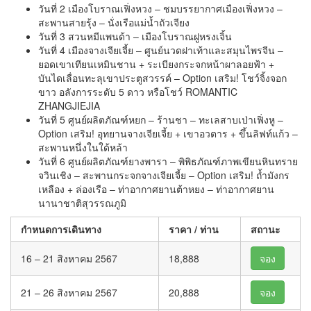
วันที่ 2 เมืองโบราณเฟิ่งหวง – ชมบรรยากาศเมืองเฟิ่งหวง –
สะพานสายรุ้ง – นั่งเรือแม่น้ำถัวเจียง
วันที่ 3 สวนหมีแพนด้า – เมืองโบราณฝูหรงเจิ้น
วันที่ 4 เมืองจางเจียเจี้ย – ศูนย์นวดฝาเท้าและสมุนไพรจีน –
ยอดเขาเทียนเหมินชาน + ระเบียงกระจกหน้าผาลอยฟ้า +
บันไดเลื่อนทะลุเขาประตูสวรรค์ – Option เสริม! โชว์จิ้งจอก
ขาว อลังการระดับ 5 ดาว หรือโชว์ ROMANTIC
ZHANGJIEJIA
วันที่ 5 ศูนย์ผลิตภัณฑ์หยก – ร้านชา – ทะเลสาบเป่าเฟิ่งหู –
Option เสริม! อุทยานจางเจียเจี้ย + เขาอวตาร + ขึ้นลิฟท์แก้ว –
สะพานหนึ่งในใด้หล้า
วันที่ 6 ศูนย์ผลิตภัณฑ์ยางพารา – พิพิธภัณฑ์ภาพเขียนหินทราย
จวินเชิง – สะพานกระจกจางเจียเจี้ย – Option เสริม! ถ้ำมังกร
เหลือง + ล่องเรือ – ท่าอากาศยานต้าหยง – ท่าอากาศยาน
นานาชาติสุวรรณภูมิ
กำหนดการเดินทาง
ราคา / ท่าน
สถานะ
16 – 21 สิงหาคม 2567
18,888
จอง
21 – 26 สิงหาคม 2567
20,888
จอง