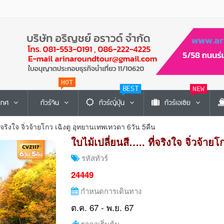
HOT
NEW
BEST
ะเทศ
ทัวร์จีน
ทัวร์ญี่ปุ่น
ทัวร์เอเซีย
ี่จริงใจ จิ่วจ้ายโกว เฉิงตู อุทยานเทพเทวดา 6วัน 5คืน
ใบไม้เปลี่ยนสี….. ที่จริงใจ จิ่วจ้า
รหัสทัวร์
24449
กำหนดการเดินทาง
ต.ค. 67 - พ.ย. 67
ราคาเริ่มต้น