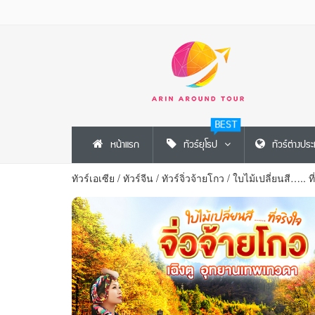
BEST
หน้าแรก
ทัวร์ยุโรป
ทัวร์ต่างปร
ทัวร์เอเซีย
/
ทัวร์จีน
/
ทัวร์จิ่วจ้ายโกว
/
ใบไม้เปลี่ยนสี….. ท