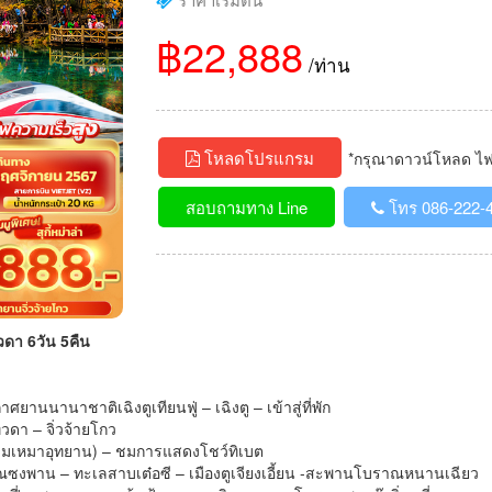
฿22,888
/ท่าน
โหลดโปรแกรม
*กรุณาดาวน์โหลด ไฟล์
สอบถามทาง Line
โทร 086-222-
ทวดา 6วัน 5คืน
านนานาชาติเฉิงตูเทียนฟู่ – เฉิงตู – เข้าสู่ที่พัก
ทวดา – จิ่วจ้ายโกว
ว (รวมเหมาอุทยาน) – ชมการแสดงโชว์ทิเบต
งโบราณซงพาน – ทะเลสาบเต๋อซี – เมืองตูเจียงเอี้ยน -สะพานโบราณหนานเฉียว