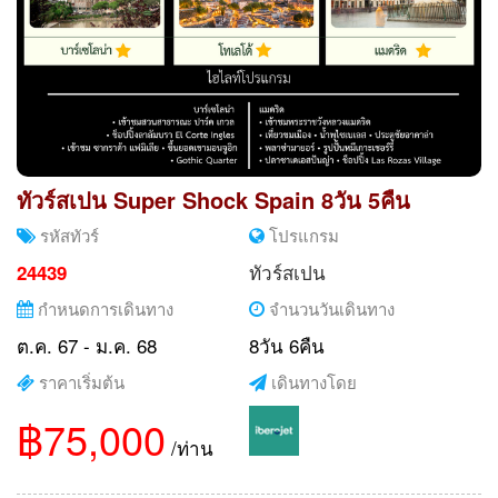
ทัวร์สเปน Super Shock Spain 8วัน 5คืน
รหัสทัวร์
โปรแกรม
ทัวร์สเปน
24439
กำหนดการเดินทาง
จำนวนวันเดินทาง
ต.ค. 67 - ม.ค. 68
8วัน 6คืน
ราคาเริ่มต้น
เดินทางโดย
฿75,000
/ท่าน