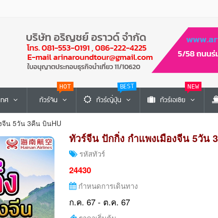
HOT
BEST
NEW
ะเทศ
ทัวร์จีน
ทัวร์ญี่ปุ่น
ทัวร์เอเซีย
ืองจีน 5วัน 3คืน บินHU
ทัวร์จีน ปักกิ่ง กำแพงเมืองจีน 5วัน
รหัสทัวร์
24430
กำหนดการเดินทาง
ก.ค. 67 - ต.ค. 67
ราคาเริ่มต้น