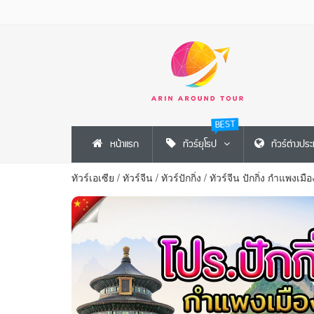
BEST
หน้าแรก
ทัวร์ยุโรป
ทัวร์ต่างปร
ทัวร์เอเซีย
/
ทัวร์จีน
/
ทัวร์ปักกิ่ง
/
ทัวร์จีน ปักกิ่ง กำแพงเม