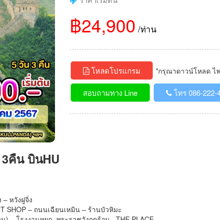
฿24,900
/ท่าน
โหลดโปรแกรม
*กรุณาดาวน์โหลด ไฟล์
สอบถามทาง Line
โทร 086-222-
น 3คืน บินHU
 – หวังฝูจิ่ง
ART SHOP – ถนนเฉียนเหมิน – ร้านบัวหิมะ
ยงกวน) – โรงงานหยก -พระราชวังฤดูร้อน– THE PLACE