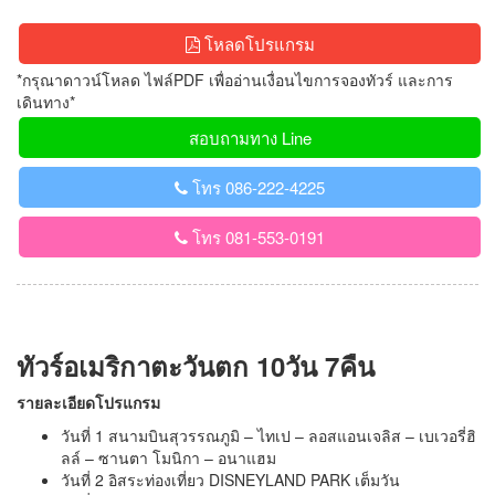
โหลดโปรแกรม
*กรุณาดาวน์โหลด ไฟล์PDF เพื่ออ่านเงื่อนไขการจองทัวร์ และการ
เดินทาง*
สอบถามทาง Line
โทร 086-222-4225
โทร 081-553-0191
ทัวร์อเมริกาตะวันตก 10วัน 7คืน
รายละเอียดโปรแกรม
วันที่ 1 สนามบินสุวรรณภูมิ – ไทเป – ลอสแอนเจลิส – เบเวอรี่ฮิ
ลล์ – ซานตา โมนิกา – อนาแฮม
วันที่ 2 อิสระท่องเที่ยว DISNEYLAND PARK เต็มวัน