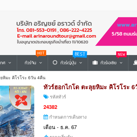
BEST
HOT
NEW
ะเทศ
ทัวร์จีน
ทัวร์ญี่ปุ่น
ทัวร์เอเซีย
ยหิมะ คิโรโระ 6วัน 4คืน
ทัวร์ฮอกไกโด ตะลุยหิมะ คิโรโระ 6ว
รหัสทัวร์
24382
กำหนดการเดินทาง
เดือน - ธ.ค. 67
ราคาเริ่มต้น