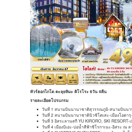
ทัวร์ฮอกไกโด ตะลุยหิมะ คิโรโระ 6วัน 4คืน
รายละเอียดโปรแกรม
วันที่ 1 สนามบินนานาชาติสุวรรณภูมิ-สนามบินนา
วันที่ 2 สนามบินนานาชาตินิวชิโตเสะ-เมืองโอตารุ
วันที่ 3 อิสระลานสกี YU KIRORO, SKI RESORT-เม
วันที่ 4 เมืองบิเอะ-บ่อน้ำสีฟ้าชิโรกาเนะ-อิสระ ณ