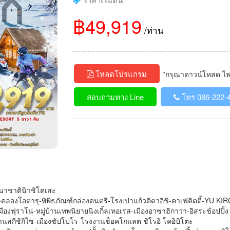
฿49,919
/ท่าน
โหลดโปรแกรม
*กรุณาดาวน์โหลด ไฟล์
สอบถามทาง Line
โทร 086-222-
นาชาตินิวชิโตเสะ
-คลองโอตารุ-พิพิธภัณฑ์กล่องดนตรี-โรงเป่าแก้วคิตาอิชิ-คาเฟ่คิตตี้-YU
ืองฟุราโน่-หมู่บ้านเทพนิยายนิงเกิ้ลเทอเรส-เมืองอาซาฮิกาว่า-อิสระช้
 ลานสกีชิกิไซ-เมืองซัปโปโร-โรงงานช็อคโกแลต ชิโรอิ โคอิบิโตะ