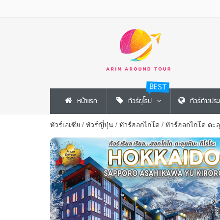
BEST
หน้าแรก
ทัวร์ยุโรป
ทัวร์ต่างปร
ทัวร์เอเซีย
/
ทัวร์ญี่ปุ่น
/
ทัวร์ฮอกไกโด
/
ทัวร์ฮอกไกโด ตะลุ