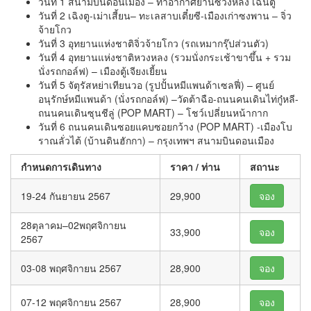
วันที่ 1 สนามบินดอนเมือง – ท่าอากาศยานซวงหลิง เฉินตู
วันที่ 2 เฉิงตู-เม่าเสี้ยน– ทะเลสาบเตี๋ยซี-เมืองเก่าซงพาน – จิ่ว
จ้ายโกว
วันที่ 3 อุทยานแห่งชาติจิ่วจ้ายโกว (รถเหมากรุ๊ปส่วนตัว)
วันที่ 4 อุทยานแห่งชาติหวงหลง (รวมนั่งกระเช้าขาขึ้น + รวม
นั่งรถกอล์ฟ) – เมืองตู้เจียงเยี้ยน
วันที่ 5 จัตุรัสหย่าเทียนวอ (รูปปั้นหมีแพนด้าเซลฟี่) – ศูนย์
อนุรักษ์หมีแพนด้า (นั่งรถกอล์ฟ) –วัดต้าฉือ-ถนนคนเดินไท่กู๋หลี-
ถนนคนเดินซุนชีลู่ (POP MART) – โชว์เปลี่ยนหน้ากาก
วันที่ 6 ถนนคนเดินซอยแคบซอยกว้าง (POP MART) -เมืองโบ
ราณลั่วไต้ (บ้านดินฮักกา) – กรุงเทพฯ สนามบินดอนเมือง
กำหนดการเดินทาง
ราคา / ท่าน
สถานะ
19-24 กันยายน 2567
29,900
จอง
28ตุลาคม–02พฤศจิกายน
33,900
จอง
2567
03-08 พฤศจิกายน 2567
28,900
จอง
07-12 พฤศจิกายน 2567
28,900
จอง