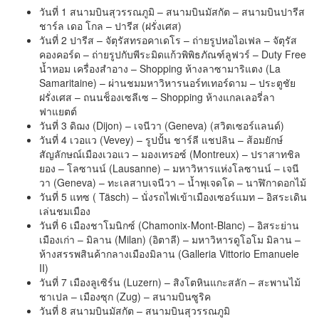
วันที่ 1 สนามบินสุวรรณภูมิ – สนามบินมัสกัต – สนามบินปารีส
ชาร์ล เดอ โกล – ปารีส (ฝรั่งเศส)
วันที่ 2 ปารีส – จัตุรัสทรอคาเดโร – ถ่ายรูปหอไอเฟล – จัตุรัส
คองคอร์ด – ถ่ายรูปกับพีระมิดแก้วพิพิธภัณฑ์ลูฟวร์ – Duty Free
น้ำหอม เครื่องสำอาง – Shopping ห้างลาซามาริแตง (La
Samaritaine) – ผ่านชมมหาวิหารนอร์ทเทอร์ดาม – ประตูชัย
ฝรั่งเศส – ถนนช็องเซลีเซ – Shopping ห้างแกลเลอรี่ลา
ฟาแยตต์
วันที่ 3 ดิฌง (Dijon) – เจนีวา (Geneva) (สวิตเซอร์แลนด์)
วันที่ 4 เวอแว (Vevey) – รูปปั้น ชาร์ลี แชปลิน – ส้อมยักษ์
สัญลักษณ์เมืองเวอแว – มองเทรอซ์ (Montreux) – ปราสาทชิล
ยอง – โลซานน์ (Lausanne) – มหาวิหารแห่งโลซานน์ – เจนี
วา (Geneva) – ทะเลสาบเจนีวา – น้ำพุเจดโด – นาฬิกาดอกไม้
วันที่ 5 แทซ ( Täsch) – นั่งรถไฟเข้าเมืองเซอร์แมท – อิสระเดิน
เล่นชมเมือง
วันที่ 6 เมืองชาโมนิกซ์ (Chamonix-Mont-Blanc) – อิสระย่าน
เมืองเก่า – มิลาน (Milan) (อิตาลี) – มหาวิหารดูโอโม มิลาน –
ห้างสรรพสินค้ากลางเมืองมิลาน (Galleria Vittorio Emanuele
II)
วันที่ 7 เมืองลูเซิร์น (Luzern) – สิงโตหินแกะสลัก – สะพานไม้
ชาเปล – เมืองซุก (Zug) – สนามบินซูริค
วันที่ 8 สนามบินมัสกัต – สนามบินสุวรรณภูมิ